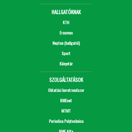
HALLGATÓKNAK
KTH
Erasmus
Neptun (hallgatói)
Sport
Könyvtár
SZOLGÁLTATÁSOK
Oktatási keretrendszer
BMEnet
MTMT
Periodica Polytechnica
BME Alfa