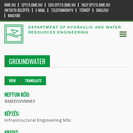
BME.HU
EPITO.BME.HU
EDU.EPITO.BME.HU
HELP.EPITO.BME.HU
OKTATÓI BELÉPÉS
E-MAIL
TELEFONKÖNYV
TÉRKÉP
ENGLISH
MAGYAR
DEPARTMENT OF HYDRAULIC AND WATER
RESOURCES ENGINEERING
GROUNDWATER
Primary tabs
VIEW
(ACTIVE
TRANSLATE
TAB)
NEPTUN KÓD:
BMEEOVVMV63
KÉPZÉS:
Infrastructural Engineering MSc
KREDIT: