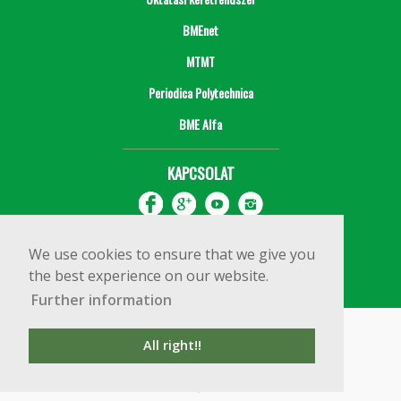
BMEnet
MTMT
Periodica Polytechnica
BME Alfa
KAPCSOLAT
We use cookies to ensure that we give you
the best experience on our website.
Further information
Impresszum
Copyright © 2020 BME Építőmérnöki Kar
All right!!
1111 Budapest, Műegyetem rkp. 3.
+36 1 463 3531
webmester@emk.bme.hu