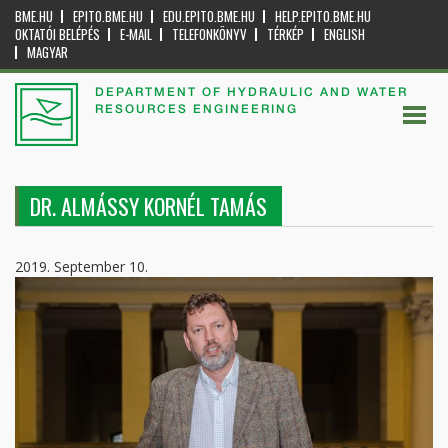
BME.HU
EPITO.BME.HU
EDU.EPITO.BME.HU
HELP.EPITO.BME.HU
OKTATÓI BELÉPÉS
E-MAIL
TELEFONKÖNYV
TÉRKÉP
ENGLISH
MAGYAR
DEPARTMENT OF HYDRAULIC AND WATER
RESOURCES ENGINEERING
DR. ALMÁSSY KORNÉL TAMÁS
2019. September 10.