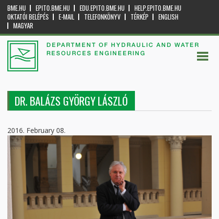
BME.HU
EPITO.BME.HU
EDU.EPITO.BME.HU
HELP.EPITO.BME.HU
OKTATÓI BELÉPÉS
E-MAIL
TELEFONKÖNYV
TÉRKÉP
ENGLISH
MAGYAR
DEPARTMENT OF HYDRAULIC AND WATER
RESOURCES ENGINEERING
DR. BALÁZS GYÖRGY LÁSZLÓ
2016. February 08.