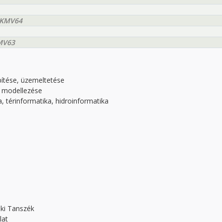
VKMV64
MV63
pítése, üzemeltetése
gi modellezése
 térinformatika, hidroinformatika
ki Tanszék
lat