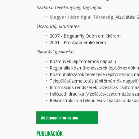
Szakmai tevékenység
, tagságok
:
Magyar Hidrológiai Társaság
(Vízellátási 
Ösztöndíj, kitüntetés
:
2007 - Bogdánffy Ödön emlékérem
2001 - Pro Aqua emlékérem
Oktatási gyakorlat
:
Közművek (építőmérnök nappali)
Regionális közműrendszerek (építőmérnök n
Közműhálózatok tervezése (építőmérnök nap
Településüzemeltetés (építőmérnök nappali)
Információs rendszerek (vízellátás-csatorná
Hálózathidraulika (vízellátás-csatornázás s
Rekonstrukció a települési vízgazdálkodásba
Additional information
PUBLIKÁCIÓK: