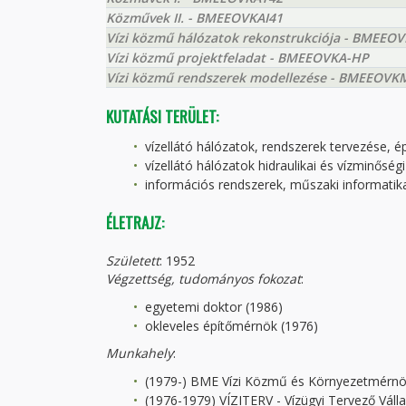
Közművek II. - BMEEOVKAI41
Vízi közmű hálózatok rekonstrukciója - BMEEO
Vízi közmű projektfeladat - BMEEOVKA-HP
Vízi közmű rendszerek modellezése - BMEEOVK
KUTATÁSI TERÜLET:
vízellátó hálózatok, rendszerek tervezése, é
vízellátó hálózatok hidraulikai és vízminősé
információs rendszerek, műszaki informatika,
ÉLETRAJZ:
Született
: 1952
Végzettség, tudományos fokozat
:
egyetemi doktor (1986)
okleveles építőmérnök (1976)
Munkahely
:
(1979-) BME Vízi Közmű és Környezetmérnö
(1976-1979) VÍZITERV - Vízügyi Tervező Válla