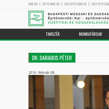
BME.HU
EPITO.BME.HU
EDU.EPITO.BME.HU
HELP.EPITO.B
BUDAPESTI MŰSZAKI ÉS GAZDA
Építőmérnöki Kar - építőmérnö
VÍZÉPÍTÉSI ÉS VÍZGAZDÁLKODÁS
TANSZÉK
MUNKATÁRSAK
DR. DARABOS PÉTER
2016. február 08.