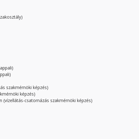
Szakosztály)
appali)
pali)
zás szakmérnöki képzés)
zakmérnöki képzés)
n (vízellátás-csatornázás szakmérnöki képzés)