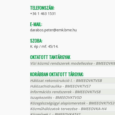
TELEFONSZÁM:
+36 1 463 1531
E-MAIL:
darabos.peter@emk.bme.hu
SZOBA:
K. ép / mf. 45/14.
OKTATOTT TANTÁRGYAK
Vízi közmű rendszerek modellezése - BMEEOVK
KORÁBBAN OKTATOTT TÁRGYAK:
Hálózat rekonstrukció I. - BMEEOVKTVSB
Hálózathidraulika - BMEEOVKTVS7
Információs rendszerek - BMEEOVKTVS8
Iszapkezelés - BMEEOVKTVSD
Közegészségügyi alapismeretek - BMEEOVKTVS3
Közműhálózatok tervezése - BMEEOVKA-H4
Közművek I. - BMEEOVKAT42