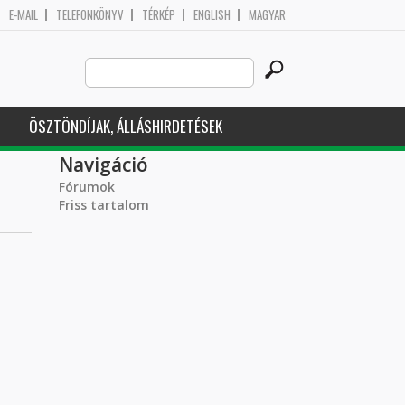
E-MAIL
TELEFONKÖNYV
TÉRKÉP
ENGLISH
MAGYAR
Search
Keresés űrlap
this
site
ÖSZTÖNDÍJAK, ÁLLÁSHIRDETÉSEK
Navigáció
Fórumok
Friss tartalom