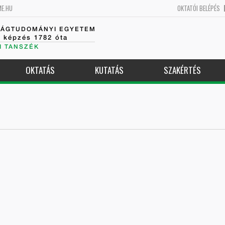
ME.HU
OKTATÓI BELÉPÉS
SÁGTUDOMÁNYI EGYETEM
k képzés 1782 óta
I TANSZÉK
OKTATÁS
KUTATÁS
SZAKÉRTÉS