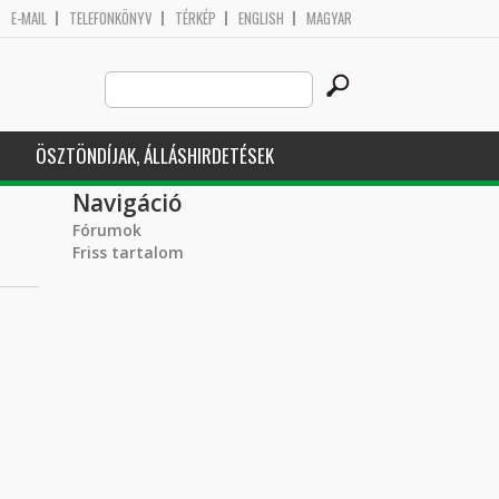
E-MAIL
TELEFONKÖNYV
TÉRKÉP
ENGLISH
MAGYAR
Search
Keresés űrlap
this
site
ÖSZTÖNDÍJAK, ÁLLÁSHIRDETÉSEK
Navigáció
Fórumok
Friss tartalom