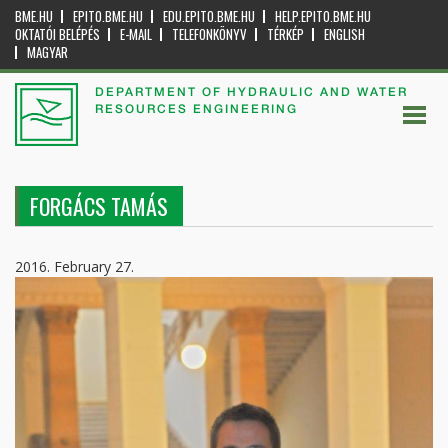
BME.HU
EPITO.BME.HU
EDU.EPITO.BME.HU
HELP.EPITO.BME.HU
OKTATÓI BELÉPÉS
E-MAIL
TELEFONKÖNYV
TÉRKÉP
ENGLISH
MAGYAR
DEPARTMENT OF HYDRAULIC AND WATER
RESOURCES ENGINEERING
FORGÁCS TAMÁS
2016. February 27.