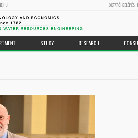
ME.HU
OKTATÓI BELÉPÉS
HNOLOGY AND ECONOMICS
ince 1782
D WATER RESOURCES ENGINEERING
ARTMENT
STUDY
RESEARCH
CONSU