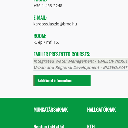
+36 1 463 2248
E-MAIL:
kardoss.laszlo@bme.hu
ROOM:
K. ép / mf. 15.
EARLIER PRESENTED COURSES:
Integrated Water Management - BMEEOVVMX61
Urban and Regional Development - BMEEOUVAT
Additional information
MUNKATÁRSAKNAK
HALLGATÓKNAK
Neptun (oktatói)
KTH