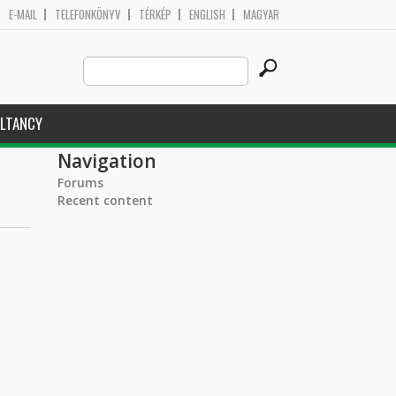
E-MAIL
TELEFONKÖNYV
TÉRKÉP
ENGLISH
MAGYAR
Search
Search form
this
site
LTANCY
Navigation
Forums
Recent content