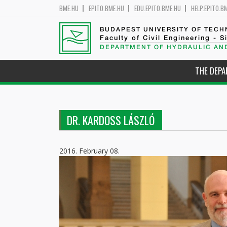
BME.HU
EPITO.BME.HU
EDU.EPITO.BME.HU
HELP.EPITO.B
BUDAPEST UNIVERSITY OF TEC
Faculty of Civil Engineering - S
DEPARTMENT OF HYDRAULIC AN
THE DEP
DR. KARDOSS LÁSZLÓ
2016. February 08.