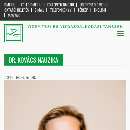
BME.HU
EPITO.BME.HU
EDU.EPITO.BME.HU
HELP.EPITO.BME.HU
OKTATÓI BELÉPÉS
E-MAIL
TELEFONKÖNYV
TÉRKÉP
ENGLISH
MAGYAR
VÍZÉPÍTÉSI ÉS VÍZGAZDÁLKODÁSI TANSZÉK
DR. KOVÁCS NAUZIKA
2016. február 08.