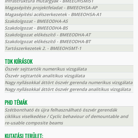
Infrastruktúra műtárgyak - BMEEOHSMI51
Magasépítés projektfeladat - BMEEOHSA-AP
Magasépítési acélszerkezetek - BMEEOHSA-A1
Szakdolgozat - BMEEODHA-AS
Szakdolgozat - BMEEODHA-BS
Szakdolgozat előkészítő - BMEEODHA-AT
Szakdolgozat előkészítő - BMEEODHA-BT
Tartószerkezetek 2. - BMEEOHSMT-1
TDK KIÍRÁSOK
Öszvér sejttartók numerikus vizsgálata
Öszvér sejttartók analitikus vizsgálata
Nagy nyílásokkal áttört öszvér gerenda numerikus vizsgálata
Nagy nyílásokkal áttört öszvér gerenda analitikus vizsgálata
PHD TÉMÁK
Szétbontható és újra felhasználható öszvér gerendák
ciklikus viselkedése / Cyclic behaviour of demountable and
re-usable composite beams
KUTATÁSI TERÜLET: