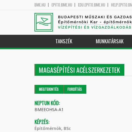
BME.HU
EPITO.BME.HU
EDU.EPITO.BME.HU
HELP.EPITO.B
BUDAPESTI MŰSZAKI ÉS GAZDA
Építőmérnöki Kar - építőmérnö
VÍZÉPÍTÉSI ÉS VÍZGAZDÁLKODÁS
TANSZÉK
MUNKATÁRSAK
MAGASÉPÍTÉSI ACÉLSZERKEZETEK
Elsődleges fülek
MEGTEKINTÉS
(AKTÍV
FORDÍTÁS
FÜL)
NEPTUN KÓD:
BMEEOHSA-A1
KÉPZÉS:
Építőmérnök, BSc