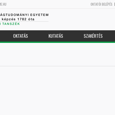
ME.HU
OKTATÓI BELÉPÉS
SÁGTUDOMÁNYI EGYETEM
k képzés 1782 óta
I TANSZÉK
OKTATÁS
KUTATÁS
SZAKÉRTÉS