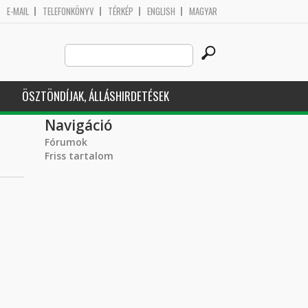
E-MAIL
TELEFONKÖNYV
TÉRKÉP
ENGLISH
MAGYAR
Search
Keresés űrlap
this
site
ÖSZTÖNDÍJAK, ÁLLÁSHIRDETÉSEK
Navigáció
Fórumok
Friss tartalom