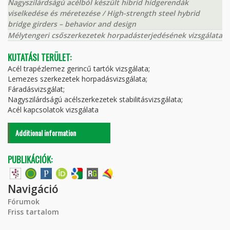
Nagyszilárdságú acélból készült hibrid hídgerendák
viselkedése és méretezése / High-strength steel hybrid
bridge girders – behavior and design
Mélytengeri csőszerkezetek horpadásterjedésének vizsgálata
KUTATÁSI TERÜLET:
Acél trapézlemez gerincű tartók vizsgálata;
Lemezes szerkezetek horpadásvizsgálata;
Fáradásvizsgálat;
Nagyszilárdságú acélszerkezetek stabilitásvizsgálata;
Acél kapcsolatok vizsgálata
Additional information
PUBLIKÁCIÓK:
Navigáció
Fórumok
Friss tartalom