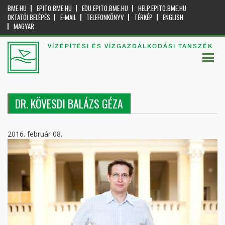
BME.HU
EPITO.BME.HU
EDU.EPITO.BME.HU
HELP.EPITO.BME.HU
OKTATÓI BELÉPÉS
E-MAIL
TELEFONKÖNYV
TÉRKÉP
ENGLISH
MAGYAR
VÍZÉPÍTÉSI ÉS VÍZGAZDÁLKODÁSI TANSZÉK
DR. KÖVESDI BALÁZS GÉZA
2016. február 08.