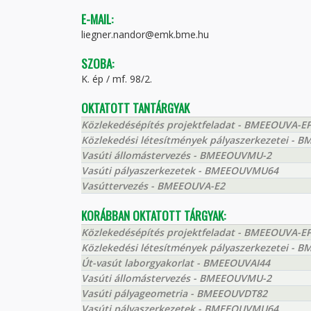
E-MAIL:
liegner.nandor@emk.bme.hu
SZOBA:
K. ép / mf. 98/2.
OKTATOTT TANTÁRGYAK
Közlekedésépítés projektfeladat - BMEEOUVA-E
Közlekedési létesítmények pályaszerkezetei - 
Vasúti állomástervezés - BMEEOUVMU-2
Vasúti pályaszerkezetek - BMEEOUVMU64
Vasúttervezés - BMEEOUVA-E2
KORÁBBAN OKTATOTT TÁRGYAK:
Közlekedésépítés projektfeladat - BMEEOUVA-E
Közlekedési létesítmények pályaszerkezetei - 
Út-vasút laborgyakorlat - BMEEOUVAI44
Vasúti állomástervezés - BMEEOUVMU-2
Vasúti pályageometria - BMEEOUVDT82
Vasúti pályaszerkezetek - BMEEOUVMU64