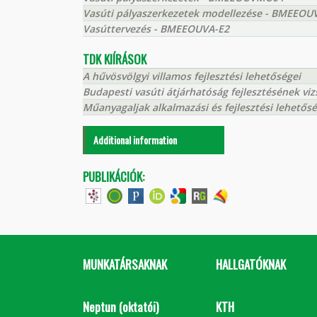
Vasúti pályaszerkezetek modellezése - BMEEOU
Vasúttervezés - BMEEOUVA-E2
TDK KIÍRÁSOK
A hűvösvölgyi villamos fejlesztési lehetőségei
Budapesti vasúti átjárhatóság fejlesztésének viz
Műanyagaljak alkalmazási és fejlesztési lehetős
Additional information
PUBLIKÁCIÓK:
MUNKATÁRSAKNAK
HALLGATÓKNAK
Neptun (oktatói)
KTH