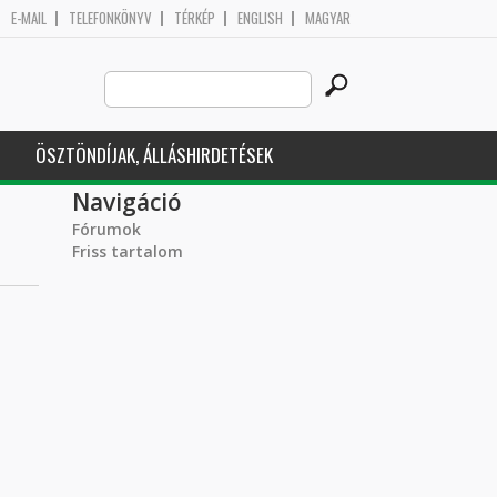
E-MAIL
TELEFONKÖNYV
TÉRKÉP
ENGLISH
MAGYAR
Search
Keresés űrlap
this
site
ÖSZTÖNDÍJAK, ÁLLÁSHIRDETÉSEK
Navigáció
Fórumok
Friss tartalom