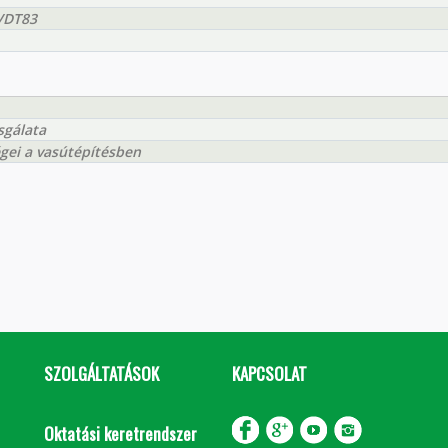
VDT83
sgálata
égei a vasútépítésben
SZOLGÁLTATÁSOK
KAPCSOLAT
Oktatási keretrendszer