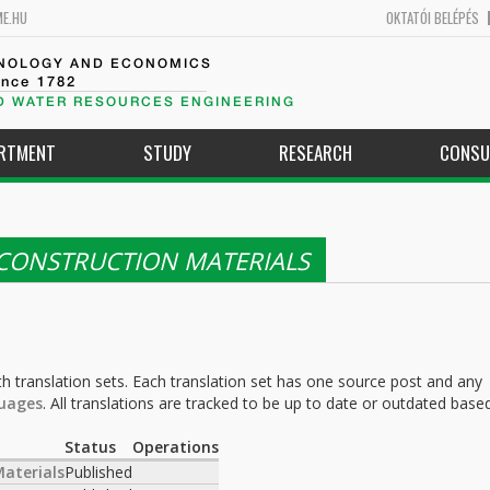
ME.HU
OKTATÓI BELÉPÉS
HNOLOGY AND ECONOMICS
ince 1782
D WATER RESOURCES ENGINEERING
ARTMENT
STUDY
RESEARCH
CONSU
 CONSTRUCTION MATERIALS
h translation sets. Each translation set has one source post and any
uages
. All translations are tracked to be up to date or outdated base
.
Status
Operations
aterials
Published