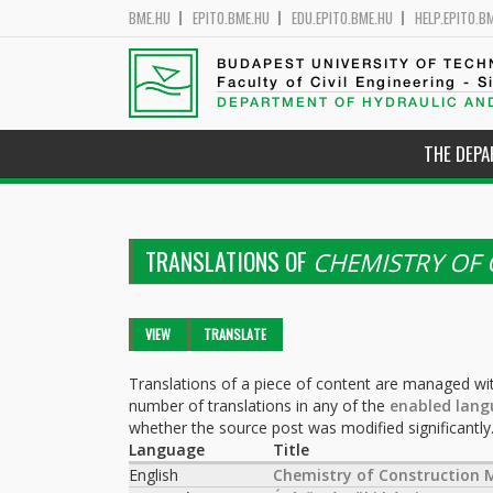
BME.HU
EPITO.BME.HU
EDU.EPITO.BME.HU
HELP.EPITO.B
BUDAPEST UNIVERSITY OF TEC
Faculty of Civil Engineering - S
DEPARTMENT OF HYDRAULIC AN
THE DEP
TRANSLATIONS OF
CHEMISTRY OF
Primary tabs
VIEW
TRANSLATE
(ACTIVE
TAB)
Translations of a piece of content are managed wit
number of translations in any of the
enabled lang
whether the source post was modified significantly
Language
Title
English
Chemistry of Construction M