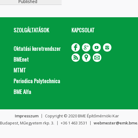
Published
SZOLGÁLTATÁSOK
KAPCSOLAT
Oktatási keretrendszer
BMEnet
MTMT
Periodica Polytechnica
BME Alfa
Impresszum
Copyright © 2020 BME Építőmérnöki Kar
 Budapest, Műegyetem rkp. 3.
+36 1 463 3531
webmester@emk.bme