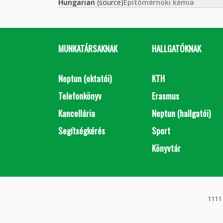
Hungarian
(source)
Építőmérnöki kémia
MUNKATÁRSAKNAK
HALLGATÓKNAK
Neptun (oktatói)
KTH
Telefonkönyv
Erasmus
Kancellária
Neptun (hallgatói)
Segítségkérés
Sport
Könyvtár
1111