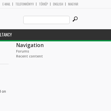
E-MAIL
TELEFONKÖNYV
TÉRKÉP
ENGLISH
MAGYAR
Search
Search form
this
site
LTANCY
Navigation
Forums
Recent content
d on