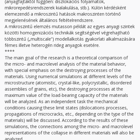
(anyagfajtáktól függően: diszlokációs folyamatok,
mikrorepedésrendszerek kialakulása, stb.). Külön kérdésként
elemezendő a mikroszintű hatások makroszinten történő
megjelenésének általános feltételrendszere.
A mikroszintű elemzés mutasson példát az egyes anyagi szintek
közötti homogenizációs technikák segítségével végrehajtható
többszintű („multiscale”) modellalkotás gyakorlati alkalmazására
fémes illetve heterogén rideg anyagok esetére.
****
The main goal of the research is a theoretical comparison of
the micro- and macrolevel analysis of the material behavior,
with special emphasis on the destroying processes of the
materials. Using numerical simulations at different levels of the
microstructure (atomistic, crystal-like, polycrystallic, disordered
assemblies of grains, etc), the destroying processes at the
maximum value of the load-bearing capacity of the materials
will be analyzed. As an independent task the mechanical
conditions causing these limit states (dislocations processes,
propagations of microcracks, etc., depending on the type of the
materials) will be discussed. According to the results of these
simulations, the connections among the micro- and macrolevel
representations of the collapse in different materials will also be
analyzed.