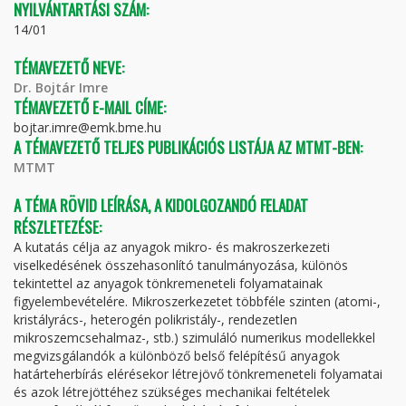
NYILVÁNTARTÁSI SZÁM:
14/01
TÉMAVEZETŐ NEVE:
Dr. Bojtár Imre
TÉMAVEZETŐ E-MAIL CÍME:
bojtar.imre@emk.bme.hu
A TÉMAVEZETŐ TELJES PUBLIKÁCIÓS LISTÁJA AZ MTMT-BEN:
MTMT
A TÉMA RÖVID LEÍRÁSA, A KIDOLGOZANDÓ FELADAT
RÉSZLETEZÉSE:
A kutatás célja az anyagok mikro- és makroszerkezeti
viselkedésének összehasonlító tanulmányozása, különös
tekintettel az anyagok tönkremeneteli folyamatainak
figyelembevételére. Mikroszerkezetet többféle szinten (atomi-,
kristályrács-, heterogén polikristály-, rendezetlen
mikroszemcsehalmaz-, stb.) szimuláló numerikus modellekkel
megvizsgálandók a különböző belső felépítésű anyagok
határteherbírás elérésekor létrejövő tönkremeneteli folyamatai
és azok létrejöttéhez szükséges mechanikai feltételek