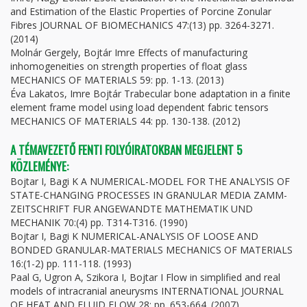
and Estimation of the Elastic Properties of Porcine Zonular
Fibres JOURNAL OF BIOMECHANICS 47:(13) pp. 3264-3271.
(2014)
Molnár Gergely, Bojtár Imre Effects of manufacturing
inhomogeneities on strength properties of float glass
MECHANICS OF MATERIALS 59: pp. 1-13. (2013)
Éva Lakatos, Imre Bojtár Trabecular bone adaptation in a finite
element frame model using load dependent fabric tensors
MECHANICS OF MATERIALS 44: pp. 130-138. (2012)
A TÉMAVEZETŐ FENTI FOLYÓIRATOKBAN MEGJELENT 5
KÖZLEMÉNYE:
Bojtar I, Bagi K A NUMERICAL-MODEL FOR THE ANALYSIS OF
STATE-CHANGING PROCESSES IN GRANULAR MEDIA ZAMM-
ZEITSCHRIFT FUR ANGEWANDTE MATHEMATIK UND
MECHANIK 70:(4) pp. T314-T316. (1990)
Bojtar I, Bagi K NUMERICAL-ANALYSIS OF LOOSE AND
BONDED GRANULAR-MATERIALS MECHANICS OF MATERIALS
16:(1-2) pp. 111-118. (1993)
Paal G, Ugron A, Szikora I, Bojtar I Flow in simplified and real
models of intracranial aneurysms INTERNATIONAL JOURNAL
OF HEAT AND FLUID FLOW 28: pp. 653-664. (2007)