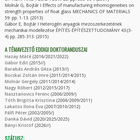
Molnár G, Bojtár I Effects of manufacturing inhomogeneities on
strength properties of float glass MECHANICS OF MATERIALS
59: pp. 1-13. (2013)
Gábor E, Bojtár I Heterogén anyagok mezoszerkezetének
mechanikai modellezése ÉPÍTÉS-ÉPÍTÉSZETTUDOMÁNY 43:(3-
4) pp. 285-313. (2015)
A TÉMAVEZETŐ EDDIGI DOKTORANDUSZAI
Hazay Máté
(2016/2021/2022)
Gábor Edit
(2015//)
Barabás András Géza
(2013//)
Bocskai Zoltán Imre
(2011/2014/2015)
Molnár Gergely
(2011/2014/2014)
Nagy Róbert
(2012/2015/2017)
Nasztanovics Ferenc
(2006/2009/)
Tóth Brigitta Krisztina
(2006/2009/2011)
Lakatos Ilona Éva
(2007/2010/2012)
Pálfi Péter
(2002/2005/)
Danka Dávid
(2020/2025/2025)
Bányi Kristóf
(2026//)
STÁTUSZ: