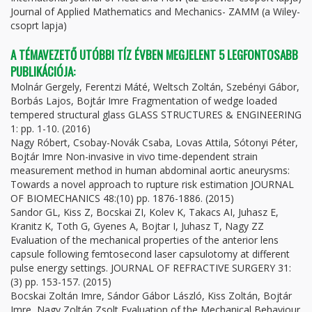
Journal of Applied Mathematics and Mechanics- ZAMM (a Wiley-
csoprt lapja)
A TÉMAVEZETŐ UTÓBBI TÍZ ÉVBEN MEGJELENT 5 LEGFONTOSABB
PUBLIKÁCIÓJA:
Molnár Gergely, Ferentzi Máté, Weltsch Zoltán, Szebényi Gábor,
Borbás Lajos, Bojtár Imre Fragmentation of wedge loaded
tempered structural glass GLASS STRUCTURES & ENGINEERING
1: pp. 1-10. (2016)
Nagy Róbert, Csobay-Novák Csaba, Lovas Attila, Sótonyi Péter,
Bojtár Imre Non-invasive in vivo time-dependent strain
measurement method in human abdominal aortic aneurysms:
Towards a novel approach to rupture risk estimation JOURNAL
OF BIOMECHANICS 48:(10) pp. 1876-1886. (2015)
Sandor GL, Kiss Z, Bocskai ZI, Kolev K, Takacs AI, Juhasz E,
Kranitz K, Toth G, Gyenes A, Bojtar I, Juhasz T, Nagy ZZ
Evaluation of the mechanical properties of the anterior lens
capsule following femtosecond laser capsulotomy at different
pulse energy settings. JOURNAL OF REFRACTIVE SURGERY 31:
(3) pp. 153-157. (2015)
Bocskai Zoltán Imre, Sándor Gábor László, Kiss Zoltán, Bojtár
Imre, Nagy Zoltán Zsolt Evaluation of the Mechanical Behaviour