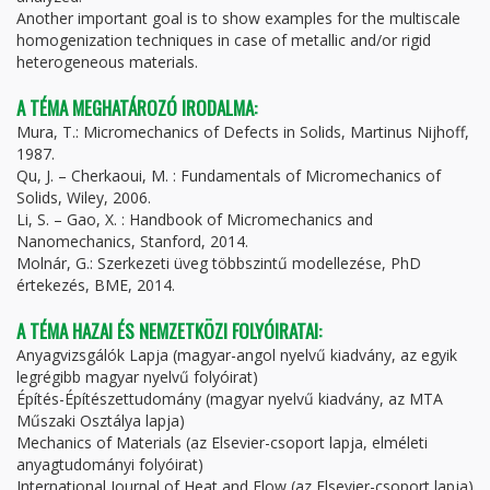
Another important goal is to show examples for the multiscale
homogenization techniques in case of metallic and/or rigid
heterogeneous materials.
A TÉMA MEGHATÁROZÓ IRODALMA:
Mura, T.: Micromechanics of Defects in Solids, Martinus Nijhoff,
1987.
Qu, J. – Cherkaoui, M. : Fundamentals of Micromechanics of
Solids, Wiley, 2006.
Li, S. – Gao, X. : Handbook of Micromechanics and
Nanomechanics, Stanford, 2014.
Molnár, G.: Szerkezeti üveg többszintű modellezése, PhD
értekezés, BME, 2014.
A TÉMA HAZAI ÉS NEMZETKÖZI FOLYÓIRATAI:
Anyagvizsgálók Lapja (magyar-angol nyelvű kiadvány, az egyik
legrégibb magyar nyelvű folyóirat)
Építés-Építészettudomány (magyar nyelvű kiadvány, az MTA
Műszaki Osztálya lapja)
Mechanics of Materials (az Elsevier-csoport lapja, elméleti
anyagtudományi folyóirat)
International Journal of Heat and Flow (az Elsevier-csoport lapja)