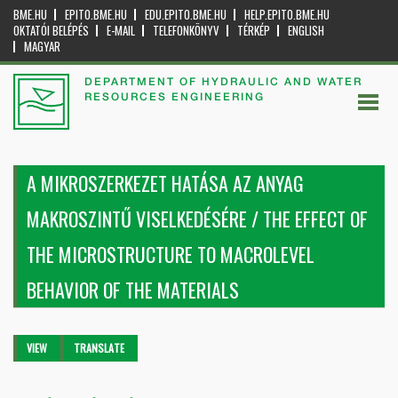
BME.HU
EPITO.BME.HU
EDU.EPITO.BME.HU
HELP.EPITO.BME.HU
OKTATÓI BELÉPÉS
E-MAIL
TELEFONKÖNYV
TÉRKÉP
ENGLISH
MAGYAR
DEPARTMENT OF HYDRAULIC AND WATER
RESOURCES ENGINEERING
A MIKROSZERKEZET HATÁSA AZ ANYAG
MAKROSZINTŰ VISELKEDÉSÉRE / THE EFFECT OF
THE MICROSTRUCTURE TO MACROLEVEL
BEHAVIOR OF THE MATERIALS
Primary tabs
VIEW
(ACTIVE
TRANSLATE
TAB)