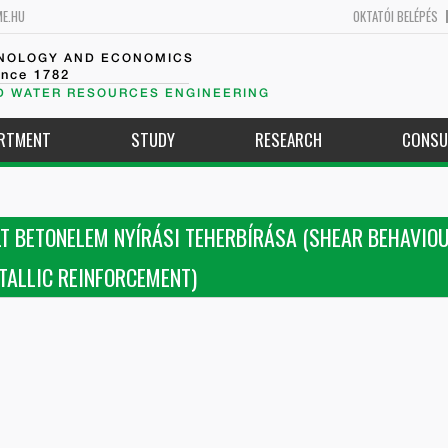
ME.HU
OKTATÓI BELÉPÉS
HNOLOGY AND ECONOMICS
ince 1782
D WATER RESOURCES ENGINEERING
ARTMENT
STUDY
RESEARCH
CONSU
LT BETONELEM NYÍRÁSI TEHERBÍRÁSA (SHEAR BEHAVIO
TALLIC REINFORCEMENT)