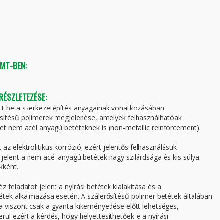
TMT-BEN:
 RÉSZLETEZÉSE:
ett be a szerkezetépítés anyagainak vonatkozásában.
rősítésű polimerek megjelenése, amelyek felhasználhatóak
et nem acél anyagú betéteknek is (non-metallic reinforcement).
az elektrolitikus korrózió, ezért jelentős felhasználásuk
 jelent a nem acél anyagú betétek nagy szilárdsága és kis súlya.
kként.
 feladatot jelent a nyírási betétek kialakítása és a
ek alkalmazása esetén. A szálerősítésű polimer betétek általában
ása viszont csak a gyanta kikeményedése előtt lehetséges,
rül ezért a kérdés, hogy helyettesíthetőek-e a nyírási