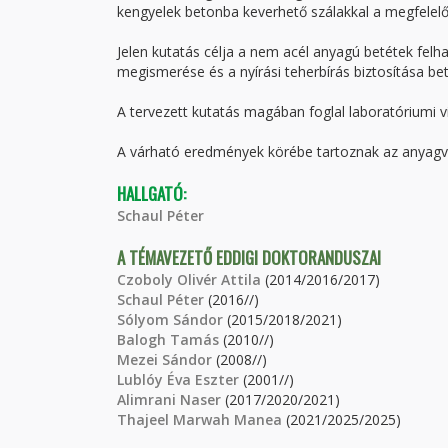
kengyelek betonba keverhető szálakkal a megfelelő 
Jelen kutatás célja a nem acél anyagú betétek felh
megismerése és a nyírási teherbírás biztosítása be
A tervezett kutatás magában foglal laboratóriumi v
A várható eredmények körébe tartoznak az anyagvis
HALLGATÓ:
Schaul Péter
A TÉMAVEZETŐ EDDIGI DOKTORANDUSZAI
Czoboly Olivér Attila
(2014/2016/2017)
Schaul Péter
(2016//)
Sólyom Sándor
(2015/2018/2021)
Balogh Tamás
(2010//)
Mezei Sándor
(2008//)
Lublóy Éva Eszter
(2001//)
Alimrani Naser
(2017/2020/2021)
Thajeel Marwah Manea
(2021/2025/2025)