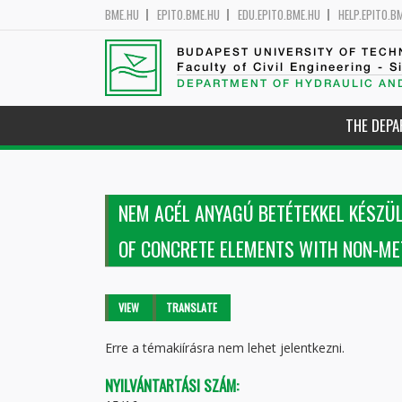
BME.HU
EPITO.BME.HU
EDU.EPITO.BME.HU
HELP.EPITO.B
BUDAPEST UNIVERSITY OF TEC
Faculty of Civil Engineering - S
DEPARTMENT OF HYDRAULIC AN
THE DEP
NEM ACÉL ANYAGÚ BETÉTEKKEL KÉSZÜ
OF CONCRETE ELEMENTS WITH NON-ME
Primary tabs
VIEW
(ACTIVE
TRANSLATE
TAB)
Erre a témakiírásra nem lehet jelentkezni.
NYILVÁNTARTÁSI SZÁM: