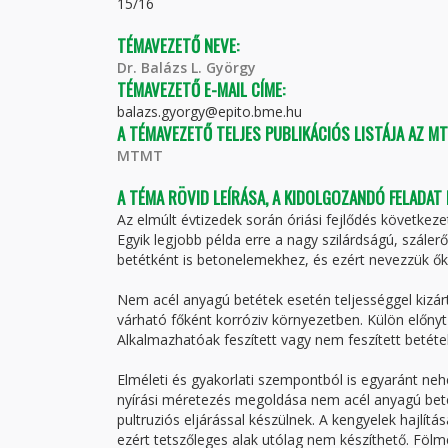
15/16
TÉMAVEZETŐ NEVE:
Dr. Balázs L. György
TÉMAVEZETŐ E-MAIL CÍME:
balazs.gyorgy@epito.bme.hu
A TÉMAVEZETŐ TELJES PUBLIKÁCIÓS LISTÁJA AZ M
MTMT
A TÉMA RÖVID LEÍRÁSA, A KIDOLGOZANDÓ FELADAT
Az elmúlt évtizedek során óriási fejlődés következ
Egyik legjobb példa erre a nagy szilárdságú, szále
betétként is betonelemekhez, és ezért nevezzük ők
Nem acél anyagú betétek esetén teljességgel kizárt 
várható főként korróziv környezetben. Külön előnyt
Alkalmazhatóak feszített vagy nem feszített betéte
Elméleti és gyakorlati szempontból is egyaránt nehéz
nyírási méretezés megoldása nem acél anyagú betét
pultruziós eljárással készülnek. A kengyelek hajlít
ezért tetszőleges alak utólag nem készíthető. Fölme