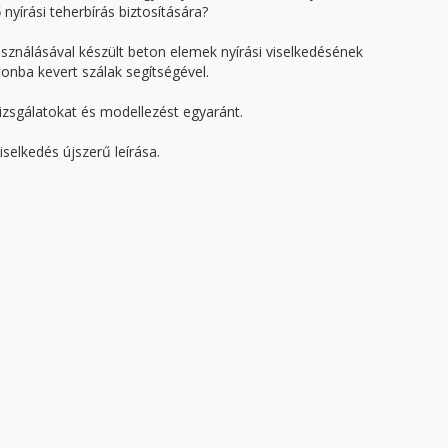
nyírási teherbírás biztosítására?
asználásával készült beton elemek nyírási viselkedésének
tonba kevert szálak segítségével.
izsgálatokat és modellezést egyaránt.
elkedés újszerű leírása.