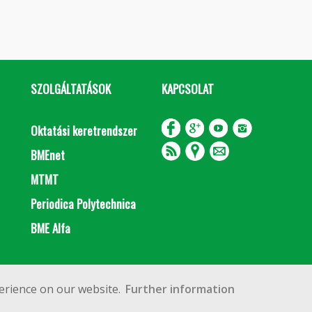
SZOLGÁLTATÁSOK
KAPCSOLAT
Oktatási keretrendszer
BMEnet
MTMT
Periodica Polytechnica
BME Alfa
Impresszum
Copyright © 2020 BME Építőmérnöki Kar
erience on our website.
Further information
 Budapest, Műegyetem rkp. 3.
+36 1 463 3531
webmester@emk.bme