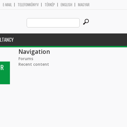
E-MAIL
TELEFONKÖNYV
TÉRKÉP
ENGLISH
MAGYAR
Search
Search form
this
site
LTANCY
Navigation
Forums
Recent content
UR