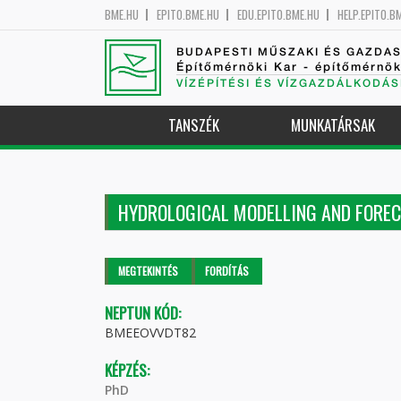
BME.HU
EPITO.BME.HU
EDU.EPITO.BME.HU
HELP.EPITO.B
BUDAPESTI MŰSZAKI ÉS GAZDA
Építőmérnöki Kar - építőmérnö
VÍZÉPÍTÉSI ÉS VÍZGAZDÁLKODÁS
TANSZÉK
MUNKATÁRSAK
HYDROLOGICAL MODELLING AND FORE
Elsődleges fülek
MEGTEKINTÉS
(AKTÍV
FORDÍTÁS
FÜL)
NEPTUN KÓD:
BMEEOVVDT82
KÉPZÉS:
PhD