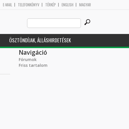
E-MAIL
TELEFONKÖNYV
TÉRKÉP
ENGLISH
MAGYAR
Search
Keresés űrlap
this
site
ÖSZTÖNDÍJAK, ÁLLÁSHIRDETÉSEK
Navigáció
Fórumok
Friss tartalom