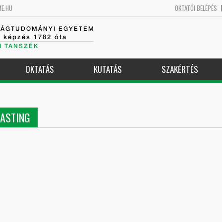
ME.HU
OKTATÓI BELÉPÉS
SÁGTUDOMÁNYI EGYETEM
k képzés 1782 óta
I TANSZÉK
OKTATÁS
KUTATÁS
SZAKÉRTÉS
CASTING