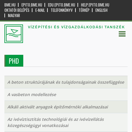
BME.HU
EPITO.BME.HU
EDU.EPITO.BME.HU
HELP.EPITO.BME.HU
OKTATÓI BELÉPÉS
E-MAIL
TELEFONKÖNYV
TÉRKÉP
ENGLISH
MAGYAR
VÍZÉPÍTÉSI ÉS VÍZGAZDÁLKODÁSI TANSZÉK
PHD
A beton struktúrájának és tulajdonságainak összefüggése
A vasbeton modellezése
Alkáli aktivált anyagok építőmérnöki alkalmazásai
Az ivóvíztisztítás technológiái és az ivóvízellátás
közegészségügyi vonatkozásai