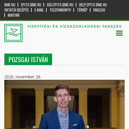
BME.HU
EPITO.BME.HU
EDU.EPITO.BME.HU
HELP.EPITO.BME.HU
OKTATÓI BELÉPÉS
E-MAIL
TELEFONKÖNYV
TÉRKÉP
ENGLISH
MAGYAR
VÍZÉPÍTÉSI ÉS VÍZGAZDÁLKODÁSI TANSZÉK
POZSGAI ISTVÁN
2020. november 26.