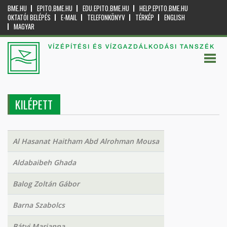
BME.HU
EPITO.BME.HU
EDU.EPITO.BME.HU
HELP.EPITO.BME.HU
OKTATÓI BELÉPÉS
E-MAIL
TELEFONKÖNYV
TÉRKÉP
ENGLISH
MAGYAR
VÍZÉPÍTÉSI ÉS VÍZGAZDÁLKODÁSI TANSZÉK
KILÉPETT
Al Hasanat Haitham Abd Alrohman Mousa
Aldabaibeh Ghada
Balog Zoltán Gábor
Barna Szabolcs
Bátyi Marianna