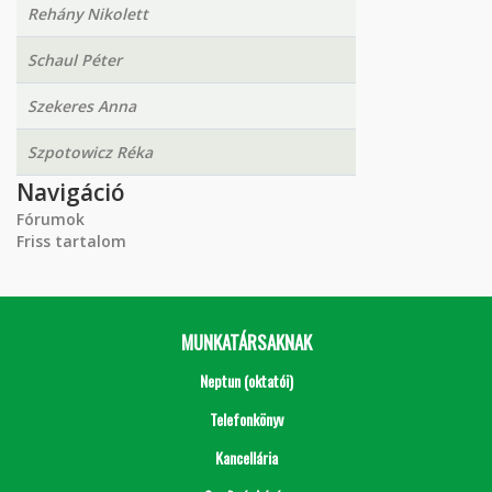
Rehány Nikolett
Schaul Péter
Szekeres Anna
Szpotowicz Réka
Navigáció
Fórumok
Friss tartalom
MUNKATÁRSAKNAK
Neptun (oktatói)
Telefonkönyv
Kancellária