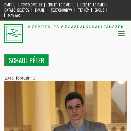
BME.HU
EPITO.BME.HU
EDU.EPITO.BME.HU
HELP.EPITO.BME.HU
OKTATÓI BELÉPÉS
E-MAIL
TELEFONKÖNYV
TÉRKÉP
ENGLISH
MAGYAR
VÍZÉPÍTÉSI ÉS VÍZGAZDÁLKODÁSI TANSZÉK
SCHAUL PÉTER
2016. február 13.