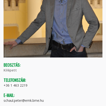
BEOSZTÁS:
Kilépett
TELEFONSZÁM:
+36 1 463 2219
E-MAIL:
schaul.peter@emk.bme.hu