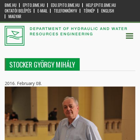
BME.HU
EPITO.BME.HU
EDU.EPITO.BME.HU
HELP.EPITO.BME.HU
OKTATÓI BELÉPÉS
E-MAIL
TELEFONKÖNYV
TÉRKÉP
ENGLISH
MAGYAR
DEPARTMENT OF HYDRAULIC AND WATER
RESOURCES ENGINEERING
STOCKER GYÖRGY MIHÁLY
2016. February 08.