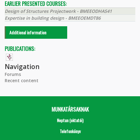
EARLIER PRESENTED COURSES:
Design of Structures Projectwork - BMEEODHAS41
Expertise in building design - BMEEOEMDT86
Additional information
PUBLICATIONS:
Navigation
Forums
Recent content
MUNKATÁRSAKNAK
Neptun (oktatói)
Telefonkönyv