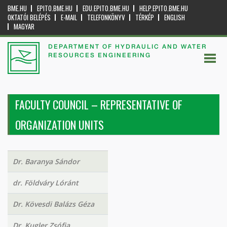
BME.HU
EPITO.BME.HU
EDU.EPITO.BME.HU
HELP.EPITO.BME.HU
OKTATÓI BELÉPÉS
E-MAIL
TELEFONKÖNYV
TÉRKÉP
ENGLISH
MAGYAR
DEPARTMENT OF HYDRAULIC AND WATER
RESOURCES ENGINEERING
FACULTY COUNCIL – REPRESENTATIVE OF
ORGANIZATION UNITS
Dr. Baranya Sándor
dr. Földváry Lóránt
Dr. Kövesdi Balázs Géza
Dr. Kugler Zsófia