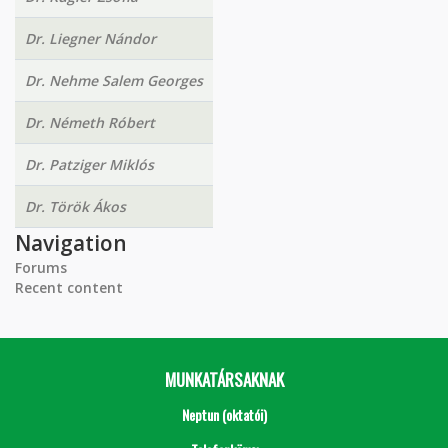
Dr. Liegner Nándor
Dr. Nehme Salem Georges
Dr. Németh Róbert
Dr. Patziger Miklós
Dr. Török Ákos
Navigation
Forums
Recent content
MUNKATÁRSAKNAK
Neptun (oktatói)