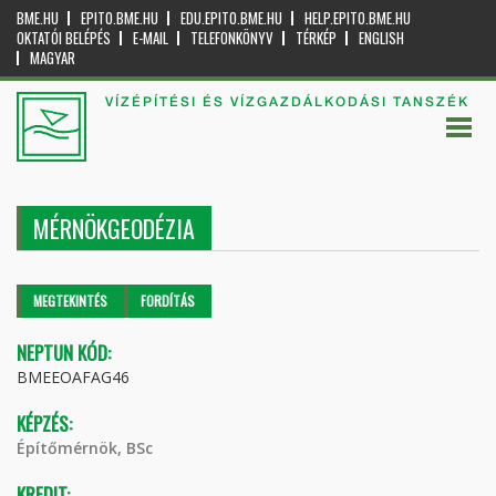
BME.HU
EPITO.BME.HU
EDU.EPITO.BME.HU
HELP.EPITO.BME.HU
OKTATÓI BELÉPÉS
E-MAIL
TELEFONKÖNYV
TÉRKÉP
ENGLISH
MAGYAR
VÍZÉPÍTÉSI ÉS VÍZGAZDÁLKODÁSI TANSZÉK
MÉRNÖKGEODÉZIA
Elsődleges fülek
MEGTEKINTÉS
(AKTÍV
FORDÍTÁS
FÜL)
NEPTUN KÓD:
BMEEOAFAG46
KÉPZÉS:
Építőmérnök, BSc
KREDIT: