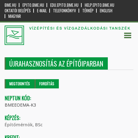
BME.HU
EPITO.BME.HU
EDU.EPITO.BME.HU
HELP.EPITO.BME.HU
OKTATÓI BELÉPÉS
E-MAIL
TELEFONKÖNYV
TÉRKÉP
ENGLISH
MAGYAR
VÍZÉPÍTÉSI ÉS VÍZGAZDÁLKODÁSI TANSZÉK
ÚJRAHASZNOSÍTÁS AZ ÉPÍTŐIPARBAN
Elsődleges fülek
MEGTEKINTÉS
(AKTÍV
FORDÍTÁS
FÜL)
NEPTUN KÓD:
BMEEOEMA-K3
KÉPZÉS:
Építőmérnök, BSc
KREDIT: