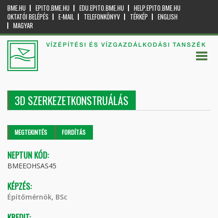
BME.HU
EPITO.BME.HU
EDU.EPITO.BME.HU
HELP.EPITO.BME.HU
OKTATÓI BELÉPÉS
E-MAIL
TELEFONKÖNYV
TÉRKÉP
ENGLISH
MAGYAR
VÍZÉPÍTÉSI ÉS VÍZGAZDÁLKODÁSI TANSZÉK
3D SZERKEZETKONSTRUÁLÁS
Elsődleges fülek
MEGTEKINTÉS
(AKTÍV
FORDÍTÁS
FÜL)
NEPTUN KÓD:
BMEEOHSAS45
KÉPZÉS:
Építőmérnök, BSc
KREDIT: