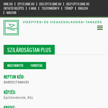
BME.HU
EPITO.BME.HU
EDU.EPITO.BME.HU
HELP.EPITO.BME.HU
OKTATÓI BELÉPÉS
E-MAIL
TELEFONKÖNYV
TÉRKÉP
ENGLISH
MAGYAR
VÍZÉPÍTÉSI ÉS VÍZGAZDÁLKODÁSI TANSZÉK
SZILÁRDSÁGTAN PLUS
Elsődleges fülek
MEGTEKINTÉS
(AKTÍV
FORDÍTÁS
FÜL)
NEPTUN KÓD:
BMEEOTMAV35
KÉPZÉS:
Építőmérnök, BSc
KREDIT: