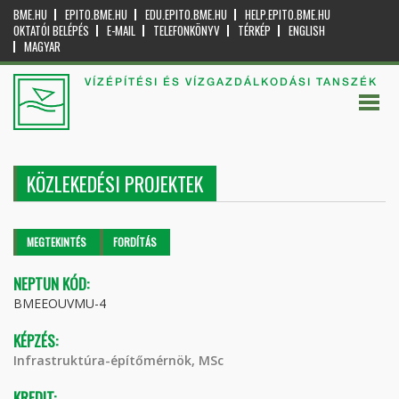
BME.HU
EPITO.BME.HU
EDU.EPITO.BME.HU
HELP.EPITO.BME.HU
OKTATÓI BELÉPÉS
E-MAIL
TELEFONKÖNYV
TÉRKÉP
ENGLISH
MAGYAR
VÍZÉPÍTÉSI ÉS VÍZGAZDÁLKODÁSI TANSZÉK
KÖZLEKEDÉSI PROJEKTEK
Elsődleges fülek
MEGTEKINTÉS
(AKTÍV
FORDÍTÁS
FÜL)
NEPTUN KÓD:
BMEEOUVMU-4
KÉPZÉS:
Infrastruktúra-építőmérnök, MSc
KREDIT: