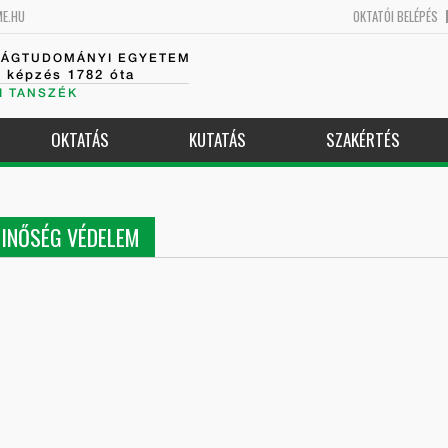
ME.HU
OKTATÓI BELÉPÉS
SÁGTUDOMÁNYI EGYETEM
k képzés 1782 óta
I TANSZÉK
OKTATÁS
KUTATÁS
SZAKÉRTÉS
MINŐSÉG VÉDELEM