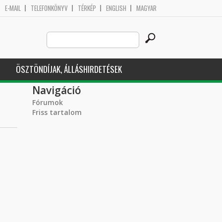
E-MAIL
TELEFONKÖNYV
TÉRKÉP
ENGLISH
MAGYAR
Search
Keresés űrlap
this
site
ÖSZTÖNDÍJAK, ÁLLÁSHIRDETÉSEK
Navigáció
Fórumok
Friss tartalom