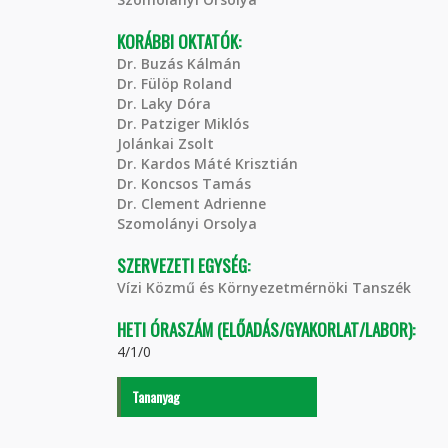
KORÁBBI OKTATÓK:
Dr. Buzás Kálmán
Dr. Fülöp Roland
Dr. Laky Dóra
Dr. Patziger Miklós
Jolánkai Zsolt
Dr. Kardos Máté Krisztián
Dr. Koncsos Tamás
Dr. Clement Adrienne
Szomolányi Orsolya
SZERVEZETI EGYSÉG:
Vízi Közmű és Környezetmérnöki Tanszék
HETI ÓRASZÁM (ELŐADÁS/GYAKORLAT/LABOR):
4/1/0
Tananyag