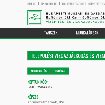
BME.HU
EPITO.BME.HU
EDU.EPITO.BME.HU
HELP.EPITO.B
BUDAPESTI MŰSZAKI ÉS GAZDA
Építőmérnöki Kar - építőmérnö
VÍZÉPÍTÉSI ÉS VÍZGAZDÁLKODÁS
TANSZÉK
MUNKATÁRSAK
TELEPÜLÉSI VÍZGAZDÁLKODÁS ÉS VÍZ
Elsődleges fülek
MEGTEKINTÉS
(AKTÍV
FORDÍTÁS
FÜL)
NEPTUN KÓD:
BMEEOVKAKM2
KÉPZÉS:
Környezetmérnök, BSc