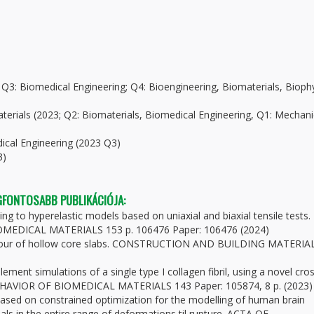
Q3: Biomedical Engineering; Q4: Bioengineering, Biomaterials, Biophy
terials (2023; Q2: Biomaterials, Biomedical Engineering, Q1: Mechani
cal Engineering (2023 Q3)
3)
EGFONTOSABB PUBLIKÁCIÓJA:
ting to hyperelastic models based on uniaxial and biaxial tensile tests.
DICAL MATERIALS 153 p. 106476 Paper: 106476 (2024)
behaviour of hollow core slabs. CONSTRUCTION AND BUILDING MATERIA
lement simulations of a single type I collagen fibril, using a novel cro
HAVIOR OF BIOMEDICAL MATERIALS 143 Paper: 105874, 8 p. (2023)
based on constrained optimization for the modelling of human brain
ls in the entire range of deformations til rupture. ACTA OF