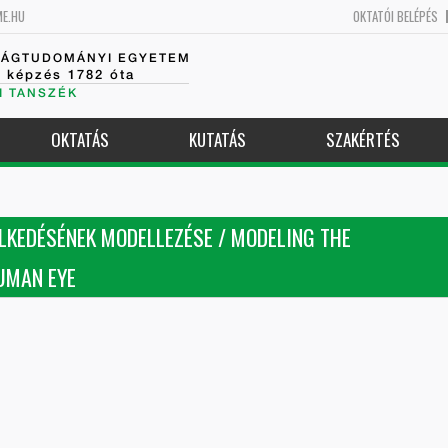
ME.HU
OKTATÓI BELÉPÉS
SÁGTUDOMÁNYI EGYETEM
k képzés 1782 óta
I TANSZÉK
OKTATÁS
KUTATÁS
SZAKÉRTÉS
LKEDÉSÉNEK MODELLEZÉSE / MODELING THE
UMAN EYE