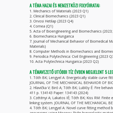
A TÉMA HAZAI ÉS NEMZETKÖZI FOLYÓIRATAI:
1. Mechanics of Materials (2023 Q1)
2. Clinical Biomechanics (2023 Q1)
3. Orvosi Hetilap (2023 Q4)
4. Cornea (Q1)
5. Acta of Bioengineering and Biomechanics (2023; 
6. Biomechanica Hungarica
7. Journal of Mechanical Behavior of Biomedical Ma
Materials)
8. Computer Methods in Biomechanics and Biomedi
9. Periodica Polytechnica: Civil Engineering (2023 Q
10. Acta Polytechnica Hungarica (2023 Q2)
A TÉMAVEZETŐ UTÓBBI TÍZ ÉVBEN MEGJELENT 5 L
1. Tóth BK; Lengyel A: Energetically stable curve fit
JOURNAL OF THE MECHANICAL BEHAVIOR OF BIOME
2. Hlavička V; Biró A; Tóth BK; Lublóy É: Fire 
411 p. 134143 Paper: 134143 (2024)
3. Czétényi A; Lakatos IÉ; Tóth BK; Kiss RM: Finite e
linking system. JOURNAL OF THE MECHANICAL BE
4. Tóth BK; Lengyel A: Novel curve fitting method 
aneurysms using Mooney-Rivlin hyperelastic materia