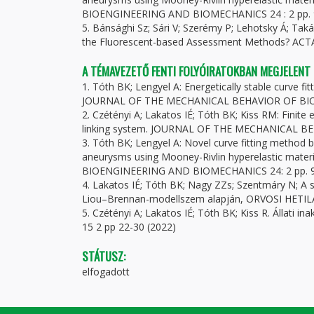
BIOENGINEERING AND BIOMECHANICS 24 : 2 pp. 95-
5. Bánsághi Sz; Sári V; Szerémy P; Lehotsky Á; Ta
the Fluorescent-based Assessment Methods? ACTA
A TÉMAVEZETŐ FENTI FOLYÓIRATOKBAN MEGJELENT
1. Tóth BK; Lengyel A: Energetically stable curve fit
JOURNAL OF THE MECHANICAL BEHAVIOR OF BIOME
2. Czétényi A; Lakatos IÉ; Tóth BK; Kiss RM: Finite e
linking system. JOURNAL OF THE MECHANICAL BE
3. Tóth BK; Lengyel A: Novel curve fitting method 
aneurysms using Mooney-Rivlin hyperelastic materia
BIOENGINEERING AND BIOMECHANICS 24: 2 pp. 95-
4. Lakatos IÉ; Tóth BK; Nagy ZZs; Szentmáry N; A
Liou–Brennan-modellszem alapján, ORVOSI HETILA
5. Czétényi A; Lakatos IÉ; Tóth BK; Kiss R. Állat
15 2 pp 22-30 (2022)
STÁTUSZ:
elfogadott