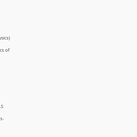
sics)
cs of
LS
ss-