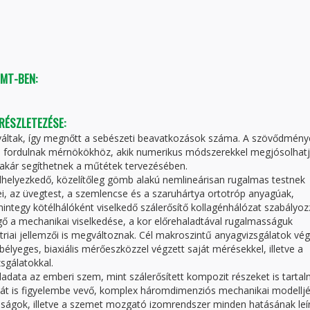
TMT-BEN:
 RÉSZLETEZÉSE:
áltak, így megnőtt a sebészeti beavatkozások száma. A szövődmény
n fordulnak mérnökökhöz, akik numerikus módszerekkel megjósolhatj
akár segíthetnek a műtétek tervezésében.
lhelyezkedő, közelítőleg gömb alakú nemlineárisan rugalmas testnek
i, az üvegtest, a szemlencse és a szaruhártya ortotróp anyagúak,
mintegy kötélhálóként viselkedő szálerősítő kollagénhálózat szabályoz
ő a mechanikai viselkedése, a kor előrehaladtával rugalmasságuk
iai jellemzői is megváltoznak. Cél makroszintű anyagvizsgálatok vé
bélyeges, biaxiális mérőeszközzel végzett saját mérésekkel, illetve a
sgálatokkal.
ladata az emberi szem, mint szálerősített kompozit részeket is tarta
sát is figyelembe vevő, komplex háromdimenziós mechanikai modellj
onságok, illetve a szemet mozgató izomrendszer minden hatásának leír