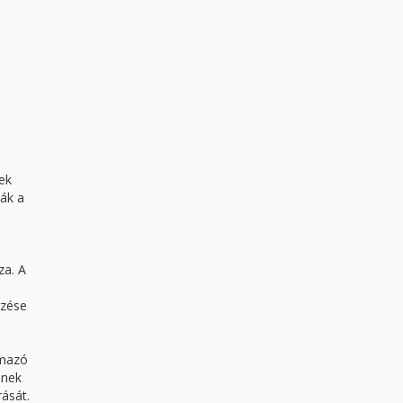
ek
ák a
za. A
gzése
lmazó
ének
ását.