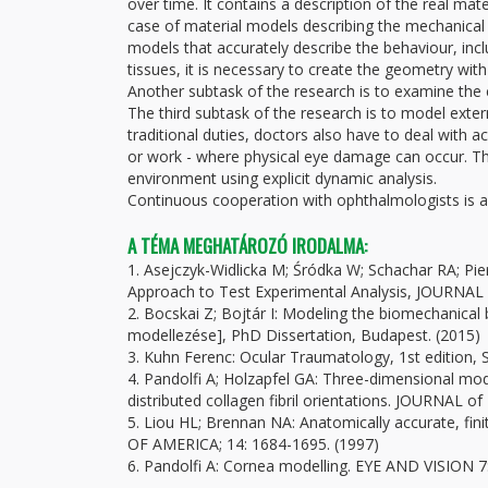
over time. It contains a description of the real mat
case of material models describing the mechanical 
models that accurately describe the behaviour, incl
tissues, it is necessary to create the geometry with
Another subtask of the research is to examine the c
The third subtask of the research is to model exter
traditional duties, doctors also have to deal with a
or work - where physical eye damage can occur. The
environment using explicit dynamic analysis.
Continuous cooperation with ophthalmologists is a
A TÉMA MEGHATÁROZÓ IRODALMA:
1. Asejczyk-Widlicka M; Śródka W; Schachar RA; Pie
Approach to Test Experimental Analysis, JOURNA
2. Bocskai Z; Bojtár I: Modeling the biomechanical
modellezése], PhD Dissertation, Budapest. (2015)
3. Kuhn Ferenc: Ocular Traumatology, 1st edition, 
4. Pandolfi A; Holzapfel GA: Three-dimensional mo
distributed collagen fibril orientations. JOURN
5. Liou HL; Brennan NA: Anatomically accurate, f
OF AMERICA; 14: 1684-1695. (1997)
6. Pandolfi A: Cornea modelling. EYE AND VISION 7: