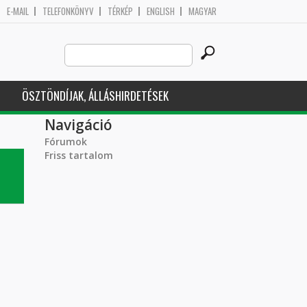
E-MAIL
TELEFONKÖNYV
TÉRKÉP
ENGLISH
MAGYAR
Search
Keresés űrlap
this
site
ÖSZTÖNDÍJAK, ÁLLÁSHIRDETÉSEK
Navigáció
Fórumok
Friss tartalom