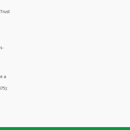
 Trust
ss-
re a
75):