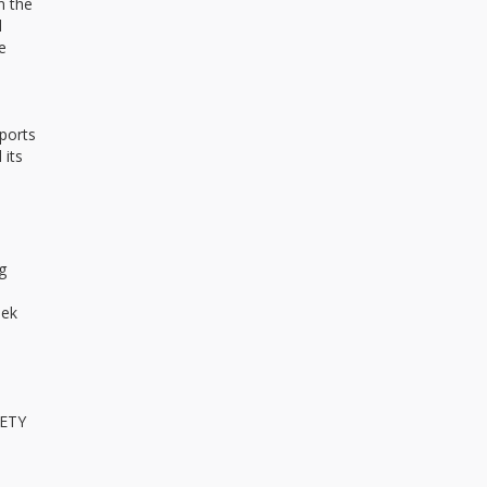
n the
l
e
sports
 its
g
nek
IETY