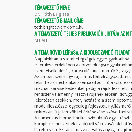
TÉMAVEZETŐ NEVE:
Dr. Tóth Brigitta
TÉMAVEZETŐ E-MAIL CÍME:
toth.brigitta@emk.bme.hu
A TÉMAVEZETŐ TELJES PUBLIKÁCIÓS LISTÁJA AZ M
MTMT
A TÉMA RÖVID LEÍRÁSA, A KIDOLGOZANDÓ FELADAT
Napjainkban a szembetegségek egyre gyakoribbá v
elkerülése érdekében az orvosok egyre gyakrabba
szem viselkedését, károsodásának mértékét, vagy 
Az emberi szem egy rugalmas térbeli ágyazatban e
tekinthető mechanikai szempontból. Fő alkotórésze
mechanikai viselkedésüket pedig a rájuk feszített, 
rendszer valamennyi résztvevőjének erősen időfügg
jelentősen csökken, mely hatására a szem optometr
modellillesztéssel egyedileg fejlesztett nyúlásmérő 
mikroszintű jellemzők feltérképezése szövettani viz
A numerikus biomechanikai szimuláció egyik részfe
komplex rendszernek az időbeli változásának hatá
létrehozása. Ez tartalmazza a valós anyagi tulajd