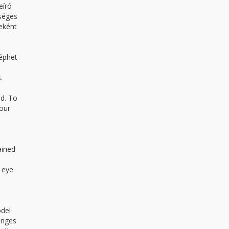
eíró
kséges
eként
léphet
.
d. To
iour
ained
e eye
odel
anges