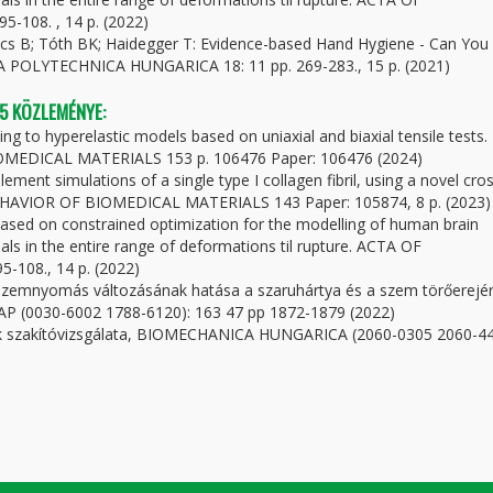
108. , 14 p. (2022)
kács B; Tóth BK; Haidegger T: Evidence-based Hand Hygiene - Can You
 POLYTECHNICA HUNGARICA 18: 11 pp. 269-283., 15 p. (2021)
 5 KÖZLEMÉNYE:
ting to hyperelastic models based on uniaxial and biaxial tensile tests.
DICAL MATERIALS 153 p. 106476 Paper: 106476 (2024)
lement simulations of a single type I collagen fibril, using a novel cro
HAVIOR OF BIOMEDICAL MATERIALS 143 Paper: 105874, 8 p. (2023)
based on constrained optimization for the modelling of human brain
ls in the entire range of deformations til rupture. ACTA OF
108., 14 p. (2022)
 szemnyomás változásának hatása a szaruhártya és a szem törőerejé
P (0030-6002 1788-6120): 163 47 pp 1872-1879 (2022)
i inak szakítóvizsgálata, BIOMECHANICA HUNGARICA (2060-0305 2060-44