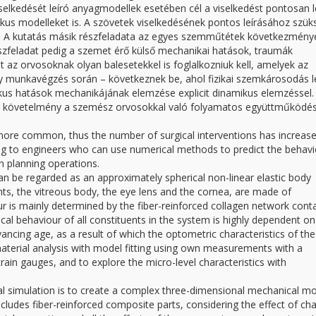
selkedését leíró anyagmodellek esetében cél a viselkedést pontosan l
ikus modelleket is. A szövetek viselkedésének pontos leírásához szü
. A kutatás másik részfeladata az egyes szemműtétek következmény
szfeladat pedig a szemet érő külső mechanikai hatások, traumák
 az orvosoknak olyan balesetekkel is foglalkozniuk kell, amelyek az
gy munkavégzés során – következnek be, ahol fizikai szemkárosodás 
ikus hatások mechanikájának elemzése explicit dinamikus elemzéssel.
ő követelmény a szemész orvosokkal való folyamatos együttműködés
e common, thus the number of surgical interventions has increase
ing to engineers who can use numerical methods to predict the behav
in planning operations.
n be regarded as an approximately spherical non-linear elastic body
nts, the vitreous body, the eye lens and the cornea, are made of
ur is mainly determined by the fiber-reinforced collagen network cont
cal behaviour of all constituents in the system is highly dependent on
dvancing age, as a result of which the optometric characteristics of th
material analysis with model fitting using own measurements with a
rain gauges, and to explore the micro-level characteristics with
l simulation is to create a complex three-dimensional mechanical m
ludes fiber-reinforced composite parts, considering the effect of ch