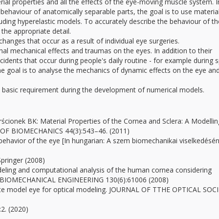
erial properties and all the effects of the eye-moving muscle system. I
behaviour of anatomically separable parts, the goal is to use materia
uding hyperelastic models. To accurately describe the behaviour of th
 the appropriate detail.
hanges that occur as a result of individual eye surgeries.
nal mechanical effects and traumas on the eyes. In addition to their
ccidents that occur during people's daily routine - for example during 
 goal is to analyse the mechanics of dynamic effects on the eye and
 basic requirement during the development of numerical models.
rścionek BK: Material Properties of the Cornea and Sclera: A Modellin
L OF BIOMECHANICS 44(3):543–46. (2011)
 behavior of the eye [In hungarian: A szem biomechanikai viselkedésé
Springer (2008)
deling and computational analysis of the human cornea considering
AL of BIOMECHANICAL ENGINEERING 130(6):61006 (2008)
inite model eye for optical modeling. JOURNAL OF TTHE OPTICAL SOC
2. (2020)