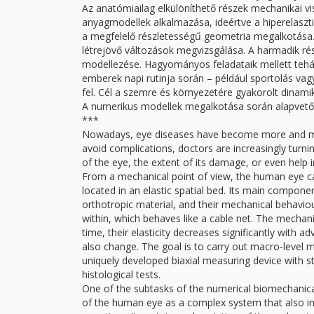
Az anatómiailag elkülöníthető részek mechanikai vi
anyagmodellek alkalmazása, ideértve a hiperelaszt
a megfelelő részletességű geometria megalkotása
létrejövő változások megvizsgálása. A harmadik ré
modellezése. Hagyományos feladataik mellett tehát
emberek napi rutinja során – például sportolás va
fel. Cél a szemre és környezetére gyakorolt dinam
A numerikus modellek megalkotása során alapvet
***
Nowadays, eye diseases have become more and mor
avoid complications, doctors are increasingly turn
of the eye, the extent of its damage, or even help 
From a mechanical point of view, the human eye ca
located in an elastic spatial bed. Its main compone
orthotropic material, and their mechanical behavio
within, which behaves like a cable net. The mechani
time, their elasticity decreases significantly with a
also change. The goal is to carry out macro-level 
uniquely developed biaxial measuring device with st
histological tests.
One of the subtasks of the numerical biomechanica
of the human eye as a complex system that also inc