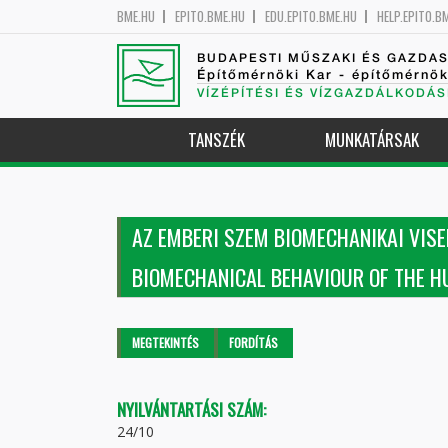
BME.HU
EPITO.BME.HU
EDU.EPITO.BME.HU
HELP.EPITO.B
BUDAPESTI MŰSZAKI ÉS GAZDA
Építőmérnöki Kar - építőmérnö
VÍZÉPÍTÉSI ÉS VÍZGAZDÁLKODÁS
TANSZÉK
MUNKATÁRSAK
AZ EMBERI SZEM BIOMECHANIKAI VISE
BIOMECHANICAL BEHAVIOUR OF THE H
Elsődleges fülek
MEGTEKINTÉS
(AKTÍV
FORDÍTÁS
FÜL)
NYILVÁNTARTÁSI SZÁM:
24/10