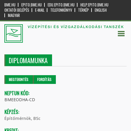
BME.HU
EPITO.BME.HU
EDU.EPITO.BME.HU
HELP.EPITO.BME.HU
OKTATÓI BELÉPÉS
E-MAIL
TELEFONKÖNYV
TÉRKÉP
ENGLISH
MAGYAR
VÍZÉPÍTÉSI ÉS VÍZGAZDÁLKODÁSI TANSZÉK
DIPLOMAMUNKA
Elsődleges fülek
MEGTEKINTÉS
(AKTÍV
FORDÍTÁS
FÜL)
NEPTUN KÓD:
BMEEODHA-CD
KÉPZÉS:
Építőmérnök, BSc
KREDIT: