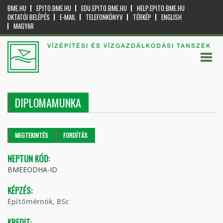
BME.HU
EPITO.BME.HU
EDU.EPITO.BME.HU
HELP.EPITO.BME.HU
OKTATÓI BELÉPÉS
E-MAIL
TELEFONKÖNYV
TÉRKÉP
ENGLISH
MAGYAR
VÍZÉPÍTÉSI ÉS VÍZGAZDÁLKODÁSI TANSZÉK
DIPLOMAMUNKA
Elsődleges fülek
MEGTEKINTÉS
(AKTÍV
FORDÍTÁS
FÜL)
NEPTUN KÓD:
BMEEODHA-ID
KÉPZÉS:
Építőmérnök, BSc
KREDIT: