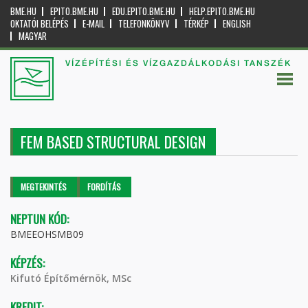
BME.HU
EPITO.BME.HU
EDU.EPITO.BME.HU
HELP.EPITO.BME.HU
OKTATÓI BELÉPÉS
E-MAIL
TELEFONKÖNYV
TÉRKÉP
ENGLISH
MAGYAR
VÍZÉPÍTÉSI ÉS VÍZGAZDÁLKODÁSI TANSZÉK
FEM BASED STRUCTURAL DESIGN
Elsődleges fülek
MEGTEKINTÉS
(AKTÍV
FORDÍTÁS
FÜL)
NEPTUN KÓD:
BMEEOHSMB09
KÉPZÉS:
Kifutó Építőmérnök, MSc
KREDIT: