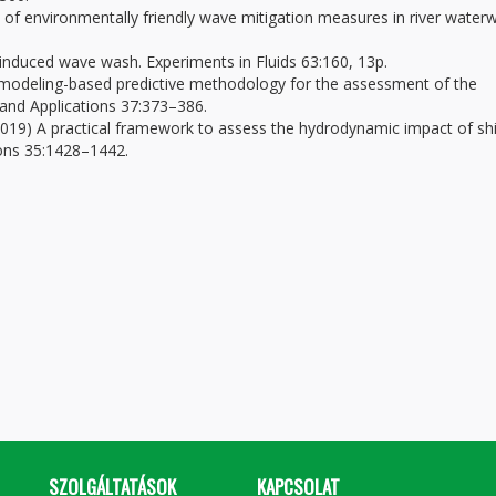
is of environmentally friendly wave mitigation measures in river water
p-induced wave wash. Experiments in Fluids 63:160, 13p.
al modeling-based predictive methodology for the assessment of the
 and Applications 37:373–386.
. (2019) A practical framework to assess the hydrodynamic impact of sh
ions 35:1428–1442.
SZOLGÁLTATÁSOK
KAPCSOLAT