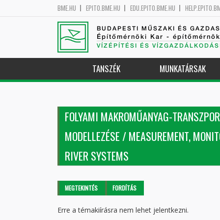
BME.HU
EPITO.BME.HU
EDU.EPITO.BME.HU
HELP.EPITO.B
BUDAPESTI MŰSZAKI ÉS GAZDA
Építőmérnöki Kar - építőmérnö
VÍZÉPÍTÉSI ÉS VÍZGAZDÁLKODÁS
TANSZÉK
MUNKATÁRSAK
FOLYAMI MAKROMŰANYAG-TRANSZPORT
MODELLEZÉSE / MEASUREMENT, MONIT
RIVER SYSTEMS
Elsődleges fülek
MEGTEKINTÉS
(AKTÍV
FORDÍTÁS
FÜL)
Erre a témakiírásra nem lehet jelentkezni.