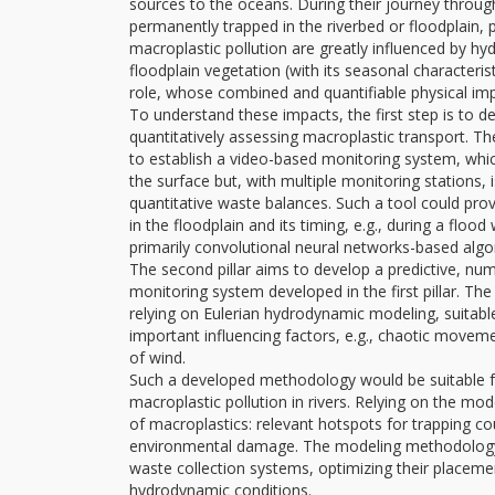
sources to the oceans. During their journey through 
permanently trapped in the riverbed or floodplain, 
macroplastic pollution are greatly influenced by hyd
floodplain vegetation (with its seasonal characterist
role, whose combined and quantifiable physical impac
To understand these impacts, the first step is t
quantitatively assessing macroplastic transport. The
to establish a video-based monitoring system, whic
the surface but, with multiple monitoring stations, i
quantitative waste balances. Such a tool could pr
in the floodplain and its timing, e.g., during a f
primarily convolutional neural networks-based algo
The second pillar aims to develop a predictive, 
monitoring system developed in the first pillar. Th
relying on Eulerian hydrodynamic modeling, suitable
important influencing factors, e.g., chaotic movemen
of wind.
Such a developed methodology would be suitable for
macroplastic pollution in rivers. Relying on the mo
of macroplastics: relevant hotspots for trapping co
environmental damage. The modeling methodology 
waste collection systems, optimizing their placement
hydrodynamic conditions.