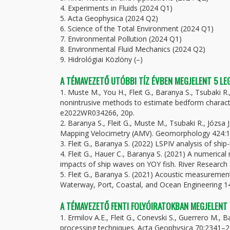
4. Experiments in Fluids (2024 Q1)
5. Acta Geophysica (2024 Q2)
6. Science of the Total Environment (2024 Q1)
7. Environmental Pollution (2024 Q1)
8. Environmental Fluid Mechanics (2024 Q2)
9. Hidrológiai Közlöny (–)
A TÉMAVEZETŐ UTÓBBI TÍZ ÉVBEN MEGJELENT 5 L
1. Muste M., You H., Fleit G., Baranya S., Tsubaki R
nonintrusive methods to estimate bedform charact
e2022WR034266, 20p.
2. Baranya S., Fleit G., Muste M., Tsubaki R., Józsa
Mapping Velocimetry (AMV). Geomorphology 424:1
3. Fleit G., Baranya S. (2022) LSPIV analysis of shi
4. Fleit G., Hauer C., Baranya S. (2021) A numeric
impacts of ship waves on YOY fish. River Research
5. Fleit G., Baranya S. (2021) Acoustic measurement
Waterway, Port, Coastal, and Ocean Engineering 1
A TÉMAVEZETŐ FENTI FOLYÓIRATOKBAN MEGJELENT
1. Ermilov A.E., Fleit G., Conevski S., Guerrero M.,
processing techniques. Acta Geophysica 70:2341–2