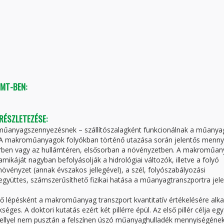
TMT-BEN:
 RÉSZLETEZÉSE:
 a műanyagszennyezésnek – szállítószalagként funkcionálnak a műany
. A makroműanyagok folyókban történő utazása során jelentős menny
rben vagy az hullámtéren, elsősorban a növényzetben. A makroműan
káját nagyban befolyásolják a hidrológiai változók, illetve a folyó
növényzet (annak évszakos jellegével), a szél, folyószabályozási
gyüttes, számszerűsíthető fizikai hatása a műanyagtranszportra jele
ő lépésként a makroműanyag transzport kvantitatív értékelésére alk
es. A doktori kutatás ezért két pillérre épül. Az első pillér célja egy
ellyel nem pusztán a felszínen úszó műanyaghulladék mennyiségéne