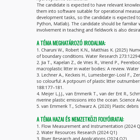
The candidate is expected to have relevant knowle
them into software suitable for operational measu
development tasks, so the candidate is expected t
Python, Matlab). The candidate should be familiar
involvement in teaching and fieldwork is also desira
A TÉMA MEGHATÁROZÓ IRODALMA:
1. Charuni W., Robert K.N., Matthias K. (2025) Nume
of boundary conditions. Water Research 273:12294
2. Jia T., Kapelan Z., de Vries R., Vriend P., Peere
macroplastic litter in water bodies: A review. Wate
3. Lechner A., Keckeis H., Lumesberger-Loisl F., Ze
so colourful: A potpourri of plastic litter outnumber
188:177–181.
4. Meijer L.J.J., van Emmerik T., van der Ent R., Sc
riverine plastic emissions into the ocean. Science 
5. van Emmerik T., Schwarz A. (2020) Plastic debris
A TÉMA HAZAI ÉS NEMZETKÖZI FOLYÓIRATAI:
1. Flow Measurement and Instrumentation (2024 Q
2. Water Resources Research (2024 Q1)
3. River Research and Applications (2024 Q2)