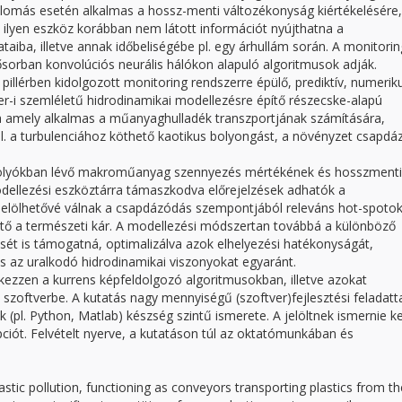
llomás esetén alkalmas a hossz-menti változékonyság kiértékelésére,
Egy ilyen eszköz korábban nem látott információt nyújthatna a
ba, illetve annak időbeliségébe pl. egy árhullám során. A monitorin
ősorban konvolúciós neurális hálókon alapuló algoritmusok adják.
 pillérben kidolgozott monitoring rendszerre épülő, prediktív, numerik
er-i szemléletű hidrodinamikai modellezésre építő részecske-alapú
sa amely alkalmas a műanyaghulladék transzportjának számítására,
l. a turbulenciához köthető kaotikus bolyongást, a növényzet csapdá
 folyókban lévő makroműanyag szennyezés mértékének és hosszmenti
ellezési eszköztárra támaszkodva előrejelzések adhatók a
ijelölhetővé válnak a csapdázódás szempontjából releváns hot-spotok
ető a természeti kár. A modellezési módszertan továbbá a különböző
tését is támogatná, optimalizálva azok elhelyezési hatékonyságát,
és az uralkodó hidrodinamikai viszonyokat egyaránt.
elkezzen a kurrens képfeldolgozó algoritmusokban, illetve azokat
zoftverbe. A kutatás nagy mennyiségű (szoftver)fejlesztési feladattal
k (pl. Python, Matlab) készség szintű ismerete. A jelöltnek ismernie ke
ciót. Felvételt nyerve, a kutatáson túl az oktatómunkában és
stic pollution, functioning as conveyors transporting plastics from th