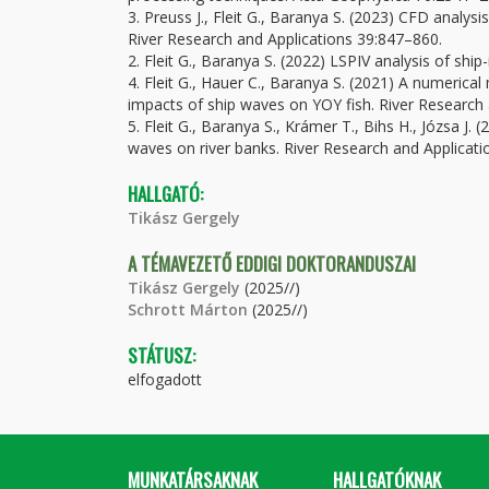
3. Preuss J., Fleit G., Baranya S. (2023) CFD analys
River Research and Applications 39:847–860.
2. Fleit G., Baranya S. (2022) LSPIV analysis of shi
4. Fleit G., Hauer C., Baranya S. (2021) A numeric
impacts of ship waves on YOY fish. River Research
5. Fleit G., Baranya S., Krámer T., Bihs H., Józsa J
waves on river banks. River Research and Applicat
HALLGATÓ:
Tikász Gergely
A TÉMAVEZETŐ EDDIGI DOKTORANDUSZAI
Tikász Gergely
(2025//)
Schrott Márton
(2025//)
STÁTUSZ:
elfogadott
MUNKATÁRSAKNAK
HALLGATÓKNAK