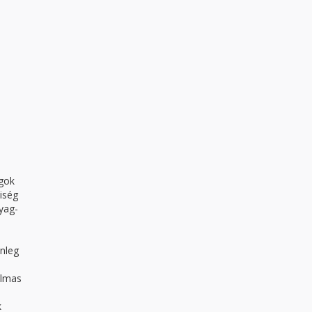
agok
iség
yag-
nleg
almas
k