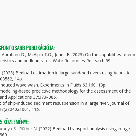
EGFONTOSABB PUBLIKÁCIÓJA:
., Abraham D., McAlpin T.O., Jones E. (2023) On the capabilities of em
eristics and bedload rates. Wate Resources Research 59:
 J. (2023) Bedload estimation in large sand-bed rivers using Acoustic
08562, 14p.
p-induced wave wash. Experiments in Fluids 63:160, 13p.
al modeling-based predictive methodology for the assessment of the
 and Applications 37:373–386.
 of ship-induced sediment resuspension in a large river. Journal of
47(2):04021001, 11p.
 5 KÖZLEMÉNYE:
 Baranya S., Rüther N. (2022) Bedload transport analysis using image
360.