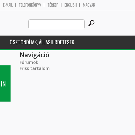
E-MAIL
TELEFONKÖNYV
TÉRKÉP
ENGLISH
MAGYAR
Search
Keresés űrlap
this
site
ÖSZTÖNDÍJAK, ÁLLÁSHIRDETÉSEK
Navigáció
Fórumok
Friss tartalom
IN