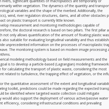
rivers, significant quantities of macroplastics are temporarily or
primarily within vegetation. The dynamics of the quantity and transpor
rological variables and the shape of the riverbed. Additionally, the
ics), wind, river regulation structures, dams, and all other obstacles p
t on plastic transport is currently little known.
o develop measurement and monitoring methodologies capable of
refore, the doctoral research is based on two pillars. The first pillar 
h not only allows quantification of the amount of floating plastic wa
s also suitable for evaluating longitudinal variability and thus establish
ovide unprecedented information on the processes of macroplastic tra
lood wave. The monitoring system is based on modern image processing 
rithms.
numerical modeling methodology based on field measurements and the
e goal is to develop a particle-based (Lagrangian) modeling framework
 for calculating the transport of plastic waste, considering the most
t related to turbulence, the trapping effect of vegetation, or the inf
 the quantitative assessment of the extent and longitudinal variabili
deling toolkit, predictions could be made regarding the expected trans
uld be identified where targeted waste collection could mitigate
would also support the deployment of various active/passive water
 efficiency, considering infrastructural conditions and prevailing