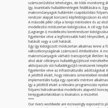
számszerűsítése lehetséges, de több monitoring á
így, kvantitatív hulladékmérlegek felállítására is. 
makroműanyagok hullámtéri csapdázódási folyamatai
rendszer alapját korszerű képfeldolgozáson és els
A második pillér célja a terepi mérésekre és az első
modellezési módszertan kidolgozása. A cél egy Eul
(Lagrange-i) modellezési keretrendszer kidolgozá
figyelembe véve a legfontosabb ható tényezőket, p
hatását vagy a szél hatását.
Egy így kidolgozott módszertan alkalmas lenne a
változékonyságának számszerű értékelésére. A mod
makroműanyagok várható transzportját illetően: k
ahol akár célirányos hulladékgyűjtéssel mérsékelh
aktív/passzív vízi hulladékgyűjtő rendszerek telepí
figyelembe véve az infrastrukturális adottságokat 
A jelölttől elvárt, hogy releváns ismeretekkel rend
implementálni tudja egy operatív mérésre alkalmas s
így a jelölttől elvárt a releváns programozási nyelve
folyami hidrodinamikai modellezés alapvető koncep
terepgyakorlatokban is kívánatos a részvétel.
***
Our rivers worldwide are increasingly exposed to pla