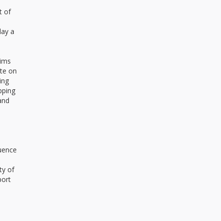
t of
lay a
aims
ste on
ing
pping
and
luence
ty of
port