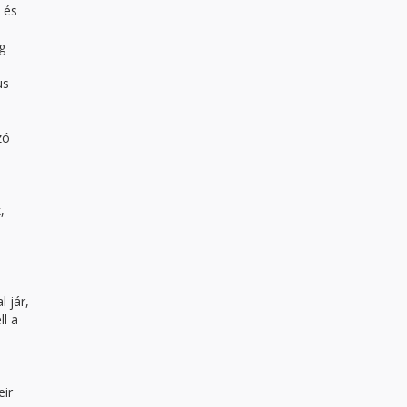
 és
g
us
zó
,
 jár,
ll a
eir