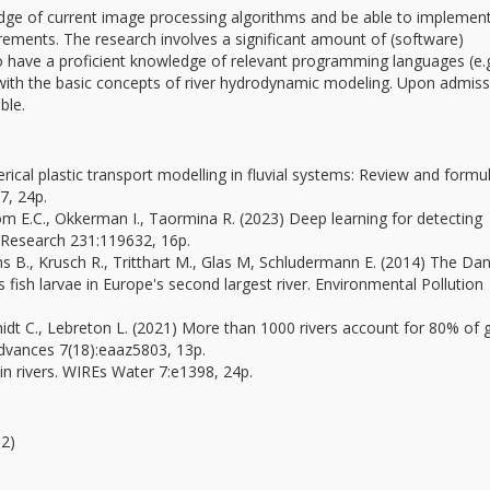
dge of current image processing algorithms and be able to implemen
rements. The research involves a significant amount of (software)
o have a proficient knowledge of relevant programming languages (e.g
 with the basic concepts of river hydrodynamic modeling. Upon admiss
ble.
rical plastic transport modelling in fluvial systems: Review and formu
7, 24p.
boom E.C., Okkerman I., Taormina R. (2023) Deep learning for detecting
r Research 231:119632, 16p.
ns B., Krusch R., Tritthart M., Glas M, Schludermann E. (2014) The Da
s fish larvae in Europe's second largest river. Environmental Pollution
hmidt C., Lebreton L. (2021) More than 1000 rivers account for 80% of 
Advances 7(18):eaaz5803, 13p.
 in rivers. WIREs Water 7:e1398, 24p.
2)