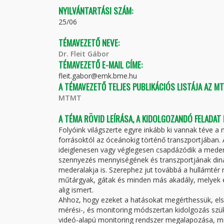
NYILVÁNTARTÁSI SZÁM:
25/06
TÉMAVEZETŐ NEVE:
Dr. Fleit Gábor
TÉMAVEZETŐ E-MAIL CÍME:
fleit.gabor@emk.bme.hu
A TÉMAVEZETŐ TELJES PUBLIKÁCIÓS LISTÁJA AZ M
MTMT
A TÉMA RÖVID LEÍRÁSA, A KIDOLGOZANDÓ FELADAT
Folyóink világszerte egyre inkább ki vannak téve
forrásoktól az óceánokig történő transzportjában
ideiglenesen vagy véglegesen csapdázódik a mede
szennyezés mennyiségének és transzportjának dinami
mederalakja is. Szerephez jut továbbá a hullámtér 
műtárgyak, gátak és minden más akadály, melyek e
alig ismert.
Ahhoz, hogy ezeket a hatásokat megérthessük, els
mérési-, és monitoring módszertan kidolgozás szükség
videó-alapú monitoring rendszer megalapozása, m