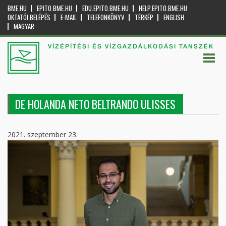
BME.HU
EPITO.BME.HU
EDU.EPITO.BME.HU
HELP.EPITO.BME.HU
OKTATÓI BELÉPÉS
E-MAIL
TELEFONKÖNYV
TÉRKÉP
ENGLISH
MAGYAR
VÍZÉPÍTÉSI ÉS VÍZGAZDÁLKODÁSI TANSZÉK
DE HOLANDA NETO BELTRANDO ULISSES
2021. szeptember 23.