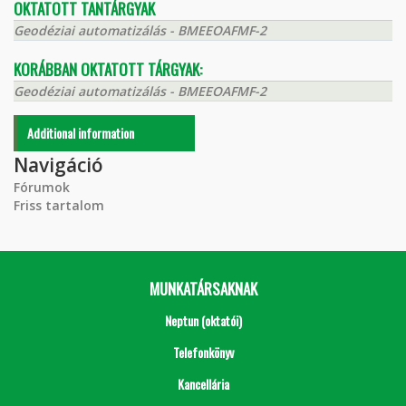
OKTATOTT TANTÁRGYAK
Geodéziai automatizálás - BMEEOAFMF-2
KORÁBBAN OKTATOTT TÁRGYAK:
Geodéziai automatizálás - BMEEOAFMF-2
Additional information
Navigáció
Fórumok
Friss tartalom
MUNKATÁRSAKNAK
Neptun (oktatói)
Telefonkönyv
Kancellária