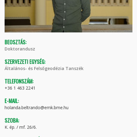
BEOSZTÁS:
Doktorandusz
SZERVEZETI EGYSÉG:
Általános- és Felsőgeodézia Tanszék
TELEFONSZÁM:
+36 1 463 2241
E-MAIL:
holanda.beltrando@emk.bme.hu
SZOBA:
K. ép. / mf. 26/6.