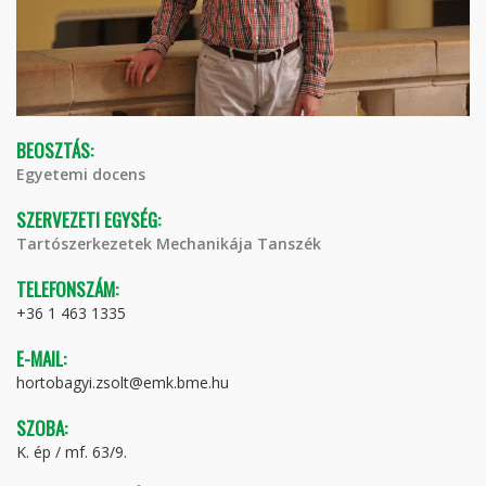
BEOSZTÁS:
Egyetemi docens
SZERVEZETI EGYSÉG:
Tartószerkezetek Mechanikája Tanszék
TELEFONSZÁM:
+36 1 463 1335
E-MAIL:
hortobagyi.zsolt@emk.bme.hu
SZOBA:
K. ép / mf. 63/9.