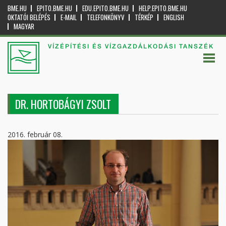
BME.HU
EPITO.BME.HU
EDU.EPITO.BME.HU
HELP.EPITO.BME.HU
OKTATÓI BELÉPÉS
E-MAIL
TELEFONKÖNYV
TÉRKÉP
ENGLISH
MAGYAR
VÍZÉPÍTÉSI ÉS VÍZGAZDÁLKODÁSI TANSZÉK
DR. HORTOBÁGYI ZSOLT
2016. február 08.