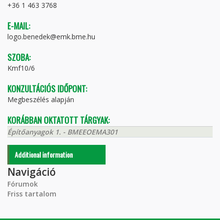
+36 1 463 3768
E-MAIL:
logo.benedek@emk.bme.hu
SZOBA:
Kmf10/6
KONZULTÁCIÓS IDŐPONT:
Megbeszélés alapján
KORÁBBAN OKTATOTT TÁRGYAK:
Építőanyagok 1. - BMEEOEMA301
Additional information
Navigáció
Fórumok
Friss tartalom