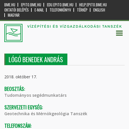
BME.HU
EPITO.BME.HU
EDU.EPITO.BME.HU
HELP.EPITO.BME.HU
OKTATÓI BELÉPÉS
E-MAIL
TELEFONKÖNYV
TÉRKÉP
ENGLISH
MAGYAR
VÍZÉPÍTÉSI ÉS VÍZGAZDÁLKODÁSI TANSZÉK
LÓGÓ BENEDEK ANDRÁS
2018. október 17.
BEOSZTÁS:
Tudományos segédmunkatárs
SZERVEZETI EGYSÉG:
Geotechnika és Mérnökgeológia Tanszék
TELEFONSZÁM: