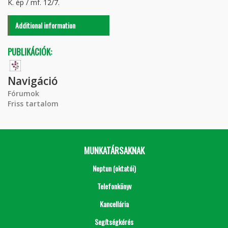
K. ép / mf. 12/7.
Additional information
PUBLIKÁCIÓK:
Navigáció
Fórumok
Friss tartalom
MUNKATÁRSAKNAK
Neptun (oktatói)
Telefonkönyv
Kancellária
Segítségkérés