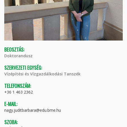
BEOSZTÁS:
Doktorandusz
SZERVEZETI EGYSÉG:
Vízépítési és Vízgazdálkodási Tanszék
TELEFONSZÁM:
+36 1 463 2362
E-MAIL:
nagy.juditbarbara@edu.bme.hu
SZOBA: