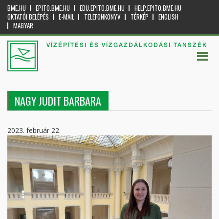
BME.HU
EPITO.BME.HU
EDU.EPITO.BME.HU
HELP.EPITO.BME.HU
OKTATÓI BELÉPÉS
E-MAIL
TELEFONKÖNYV
TÉRKÉP
ENGLISH
MAGYAR
VÍZÉPÍTÉSI ÉS VÍZGAZDÁLKODÁSI TANSZÉK
NAGY JUDIT BARBARA
2023. február 22.