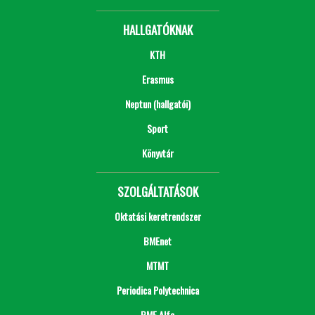
HALLGATÓKNAK
KTH
Erasmus
Neptun (hallgatói)
Sport
Könyvtár
SZOLGÁLTATÁSOK
Oktatási keretrendszer
BMEnet
MTMT
Periodica Polytechnica
BME Alfa