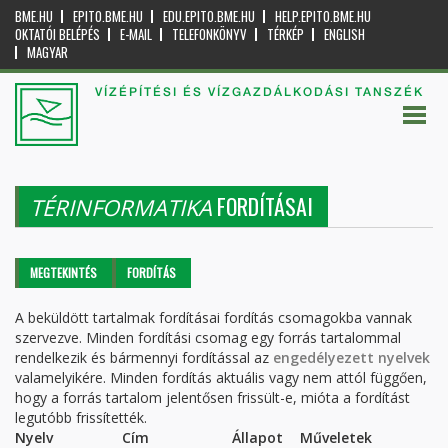
BME.HU
EPITO.BME.HU
EDU.EPITO.BME.HU
HELP.EPITO.BME.HU
OKTATÓI BELÉPÉS
E-MAIL
TELEFONKÖNYV
TÉRKÉP
ENGLISH
MAGYAR
VÍZÉPÍTÉSI ÉS VÍZGAZDÁLKODÁSI TANSZÉK
FORDÍTÁSAI
TÉRINFORMATIKA
Elsődleges fülek
MEGTEKINTÉS
FORDÍTÁS
(AKTÍV
FÜL)
A beküldött tartalmak fordításai fordítás csomagokba vannak
szervezve. Minden fordítási csomag egy forrás tartalommal
rendelkezik és bármennyi fordítással az
engedélyezett nyelvek
valamelyikére. Minden fordítás aktuális vagy nem attól függően,
hogy a forrás tartalom jelentősen frissült-e, mióta a fordítást
legutóbb frissítették.
Nyelv
Cím
Állapot
Műveletek