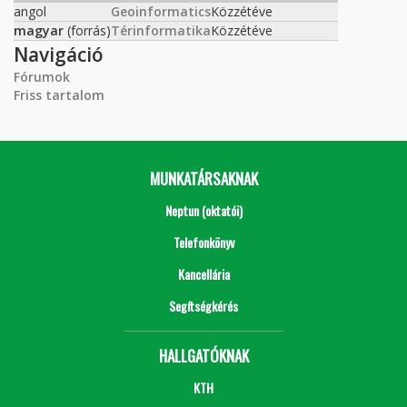
angol
Geoinformatics
Közzétéve
magyar
(forrás)
Térinformatika
Közzétéve
Navigáció
Fórumok
Friss tartalom
MUNKATÁRSAKNAK
Neptun (oktatói)
Telefonkönyv
Kancellária
Segítségkérés
HALLGATÓKNAK
KTH