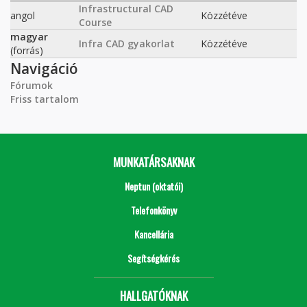
Infrastructural CAD
angol
Közzétéve
Course
magyar
Infra CAD gyakorlat
Közzétéve
(forrás)
Navigáció
Fórumok
Friss tartalom
MUNKATÁRSAKNAK
Neptun (oktatói)
Telefonkönyv
Kancellária
Segítségkérés
HALLGATÓKNAK