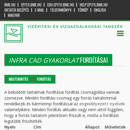
BME.HU
EPITO.BME.HU
EDU.EPITO.BME.HU
HELP.EPITO.BME.HU
OKTATÓI BELÉPÉS
E-MAIL
TELEFONKÖNYV
TÉRKÉP
ENGLISH
MAGYAR
VÍZÉPÍTÉSI ÉS VÍZGAZDÁLKODÁSI TANSZÉK
FORDÍTÁSAI
INFRA CAD GYAKORLAT
Elsődleges fülek
MEGTEKINTÉS
FORDÍTÁS
(AKTÍV
FÜL)
A beküldött tartalmak fordításai fordítás csomagokba vannak
szervezve. Minden fordítási csomag egy forrás tartalommal
rendelkezik és bármennyi fordítással az
engedélyezett nyelvek
valamelyikére. Minden fordítás aktuális vagy nem attól függően,
hogy a forrás tartalom jelentősen frissült-e, mióta a fordítást
legutóbb frissítették.
Nyelv
Cím
Állapot
Műveletek