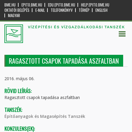
BME.HU
EPITO.BME.HU
EDU.EPITO.BME.HU
HELP.EPITO.BME.HU
OKTATÓI BELÉPÉS
E-MAIL
TELEFONKÖNYV
TÉRKÉP
ENGLISH
MAGYAR
VÍZÉPÍTÉSI ÉS VÍZGAZDÁLKODÁSI TANSZÉK
RAGASZTOTT CSAPOK TAPADÁSA ASZFALTBAN
2016. május 06.
RÖVID LEÍRÁS:
Ragasztott csapok tapadása aszfaltban
TANSZÉK:
Építőanyagok és Magasépítés Tanszék
KONZULENS(EK):