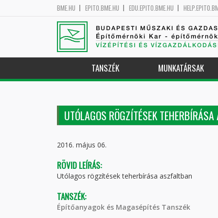
BME.HU
EPITO.BME.HU
EDU.EPITO.BME.HU
HELP.EPITO.B
BUDAPESTI MŰSZAKI ÉS GAZDA
Építőmérnöki Kar - építőmérnö
VÍZÉPÍTÉSI ÉS VÍZGAZDÁLKODÁS
TANSZÉK
MUNKATÁRSAK
UTÓLAGOS RÖGZÍTÉSEK TEHERBÍRÁSA 
2016. május 06.
RÖVID LEÍRÁS:
Utólagos rögzítések teherbírása aszfaltban
TANSZÉK:
Építőanyagok és Magasépítés Tanszék