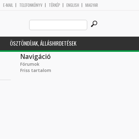
E-MAIL
TELEFONKÖNYV
TÉRKÉP
ENGLISH
MAGYAR
Search
Keresés űrlap
this
site
ÖSZTÖNDÍJAK, ÁLLÁSHIRDETÉSEK
Navigáció
Fórumok
Friss tartalom