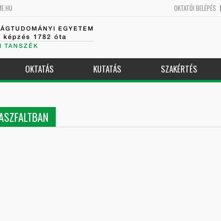
ME.HU
OKTATÓI BELÉPÉS
SÁGTUDOMÁNYI EGYETEM
k képzés 1782 óta
I TANSZÉK
OKTATÁS
KUTATÁS
SZAKÉRTÉS
ASZFALTBAN