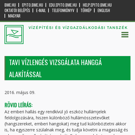
BME.HU
EPITO.BME.HU
EDU.EPITO.BME.HU
HELP.EPITO.BME.HU
OKTATÓI BELÉPÉS
E-MAIL
TELEFONKÖNYV
TÉRKÉP
ENGLISH
MAGYAR
VÍZÉPÍTÉSI ÉS VÍZGAZDÁLKODÁSI TANSZÉK
TAVI VÍZLENGÉS VIZSGÁLATA HANGGÁ
ALAKÍTÁSSAL
2016. május 09.
RÖVID LEÍRÁS:
Az emberi hallás egy rendkívül jó eszköz hullámjelek
feldolgozására, hiszen különböző hullámösszetevőket
(hangszereket, emberi hangokat) meg tud különböztetni akkor
is, ha egyszerre szülalnak meg, és tudja követni a magasság és