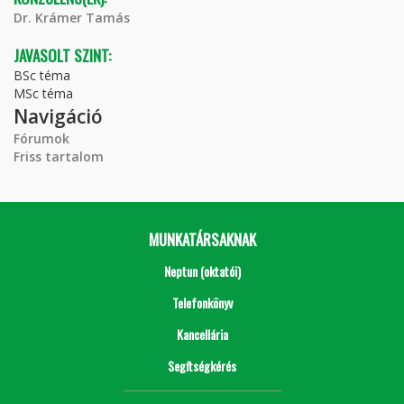
Dr. Krámer Tamás
JAVASOLT SZINT:
BSc téma
MSc téma
Navigáció
Fórumok
Friss tartalom
MUNKATÁRSAKNAK
Neptun (oktatói)
Telefonkönyv
Kancellária
Segítségkérés