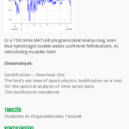
Ez a TDK téma MATLAB priogramozását kívánja meg, ezen
kívül nyitottságot további webes szoftverek felfedezésére, és
valószínűleg muzikális fület!
Olvasmányok:
Sonififcation -- Now hear this
The bird's ear view of space physics: Audification as a tool
for the spectral analysis of time series data
The Sonification Handbook
TANSZÉK:
Vízépítési és Vízgazdálkodási Tanszék
KONZULENS(EK):