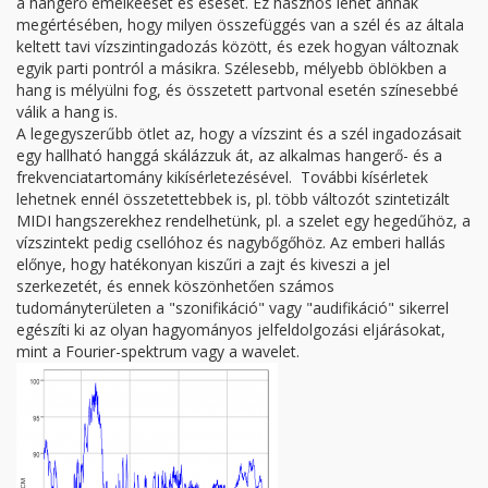
a hangerő emelkeését és esését. Ez hasznos lehet annak
megértésében, hogy milyen összefüggés van a szél és az általa
keltett tavi vízszintingadozás között, és ezek hogyan változnak
egyik parti pontról a másikra. Szélesebb, mélyebb öblökben a
hang is mélyülni fog, és összetett partvonal esetén színesebbé
válik a hang is.
A legegyszerűbb ötlet az, hogy a vízszint és a szél ingadozásait
egy hallható hanggá skálázzuk át, az alkalmas hangerő- és a
frekvenciatartomány kikísérletezésével. További kísérletek
lehetnek ennél összetettebbek is, pl. több változót szintetizált
MIDI hangszerekhez rendelhetünk, pl. a szelet egy hegedűhöz, a
vízszintekt pedig csellóhoz és nagybőgőhöz. Az emberi hallás
előnye, hogy hatékonyan kiszűri a zajt és kiveszi a jel
szerkezetét, és ennek köszönhetően számos
tudományterületen a "szonifikáció" vagy "audifikáció" sikerrel
egészíti ki az olyan hagyományos jelfeldolgozási eljárásokat,
mint a Fourier-spektrum vagy a wavelet.