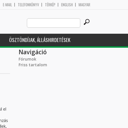
E-MAIL
TELEFONKÖNYV
TÉRKÉP
ENGLISH
MAGYAR
Search
Keresés űrlap
this
site
ÖSZTÖNDÍJAK, ÁLLÁSHIRDETÉSEK
Navigáció
Fórumok
Friss tartalom
l el
ámzás
lek,