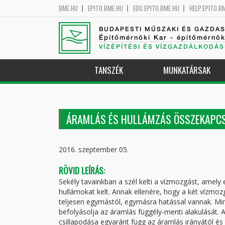
BME.HU
EPITO.BME.HU
EDU.EPITO.BME.HU
HELP.EPITO.B
BUDAPESTI MŰSZAKI ÉS GAZDA
Építőmérnöki Kar - építőmérnö
VÍZÉPÍTÉSI ÉS VÍZGAZDÁLKODÁS
TANSZÉK
MUNKATÁRSAK
ÁRAMLÁS ÉS HULLÁMZÁS ÖSSZEKAPCS
2016. szeptember 05.
RÖVID LEÍRÁS:
Sekély tavainkban a szél kelti a vízmozgást, amely e
hullámokat kelt. Annak ellenére, hogy a két vízmoz
teljesen egymástól, egymásra hatással vannak. Min
befolyásolja az áramlás függély-menti alakulását. 
csillapodása egyaránt függ az áramlás irányától é