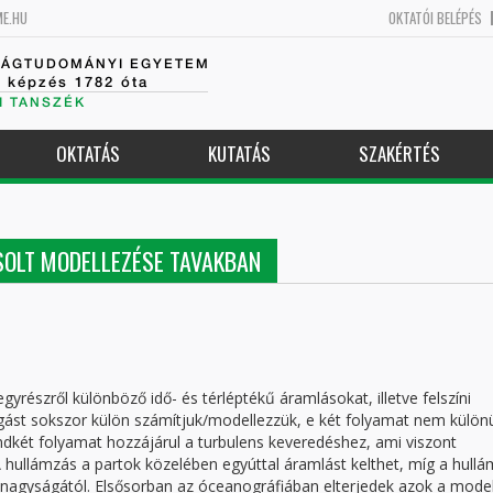
ME.HU
OKTATÓI BELÉPÉS
SÁGTUDOMÁNYI EGYETEM
k képzés 1782 óta
I TANSZÉK
OKTATÁS
KUTATÁS
SZAKÉRTÉS
OLT MODELLEZÉSE TAVAKBAN
gyrészről különböző idő- és térléptékű áramlásokat, illetve felszíni
gást sokszor külön számítjuk/modellezzük, e két folyamat nem különü
dkét folyamat hozzájárul a turbulens keveredéshez, ami viszont
A hullámzás a partok közelében egyúttal áramlást kelthet, míg a hull
s nagyságától. Elsősorban az óceanográfiában elterjedek azok a model