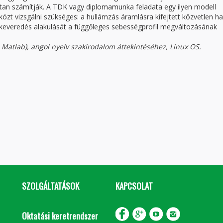
tan számítják. A TDK vagy diplomamunka feladata egy ilyen modell
zt vizsgálni szükséges: a hullámzás áramlásra kifejtett közvetlen ha
s keveredés alakulását a függőleges sebességprofil megváltozásának
 Matlab), angol nyelv szakirodalom áttekintéséhez, Linux OS.
SZOLGÁLTATÁSOK
KAPCSOLAT
Oktatási keretrendszer