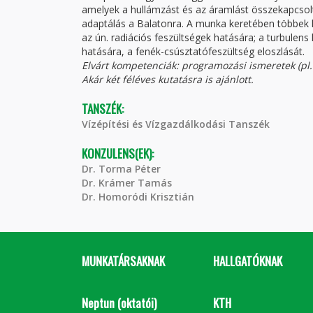
amelyek a hullámzást és az áramlást összekapcsol
adaptálás a Balatonra. A munka keretében többek kö
az ún. radiációs feszültségek hatására; a turbulen
hatására, a fenék-csúsztatófeszültség eloszlását.
Elvárt kompetenciák: programozási ismeretek (pl.
Akár két féléves kutatásra is ajánlott.
TANSZÉK:
Vízépítési és Vízgazdálkodási Tanszék
KONZULENS(EK):
Dr. Torma Péter
Dr. Krámer Tamás
Dr. Homoródi Krisztián
MUNKATÁRSAKNAK
HALLGATÓKNAK
Neptun (oktatói)
KTH