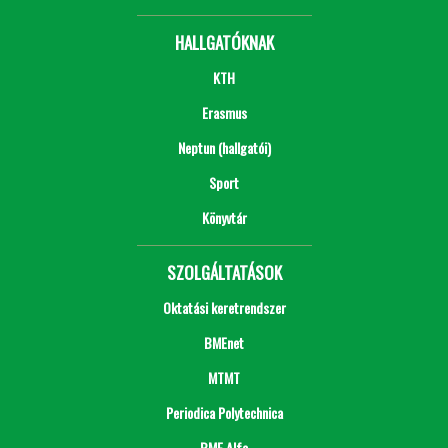
HALLGATÓKNAK
KTH
Erasmus
Neptun (hallgatói)
Sport
Könyvtár
SZOLGÁLTATÁSOK
Oktatási keretrendszer
BMEnet
MTMT
Periodica Polytechnica
BME Alfa