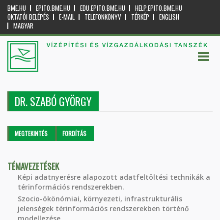
BME.HU
EPITO.BME.HU
EDU.EPITO.BME.HU
HELP.EPITO.BME.HU
OKTATÓI BELÉPÉS
E-MAIL
TELEFONKÖNYV
TÉRKÉP
ENGLISH
MAGYAR
VÍZÉPÍTÉSI ÉS VÍZGAZDÁLKODÁSI TANSZÉK
DR. SZABÓ GYÖRGY
Elsődleges fülek
MEGTEKINTÉS
(AKTÍV
FORDÍTÁS
FÜL)
TÉMAVEZETÉSEK
Képi adatnyerésre alapozott adatfeltöltési technikák a
térinformációs rendszerekben.
Szocio-ökönómiai, környezeti, infrastrukturális
jelenségek térinformációs rendszerekben történő
modellezése