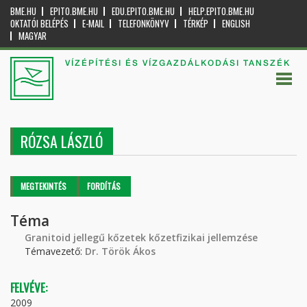
BME.HU
EPITO.BME.HU
EDU.EPITO.BME.HU
HELP.EPITO.BME.HU
OKTATÓI BELÉPÉS
E-MAIL
TELEFONKÖNYV
TÉRKÉP
ENGLISH
MAGYAR
VÍZÉPÍTÉSI ÉS VÍZGAZDÁLKODÁSI TANSZÉK
RÓZSA LÁSZLÓ
Elsődleges fülek
MEGTEKINTÉS
(AKTÍV
FORDÍTÁS
FÜL)
Téma
Granitoid jellegű kőzetek kőzetfizikai jellemzése
Témavezető:
Dr. Török Ákos
FELVÉVE:
2009