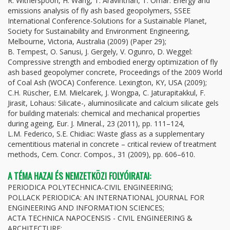
R. Witherspoon, H. Wang, T. Aravinthan, T. Omar: Energy and
emissions analysis of fly ash based geopolymers, SSEE
International Conference-Solutions for a Sustainable Planet,
Society for Sustainability and Environment Engineering,
Melbourne, Victoria, Australia (2009) (Paper 29);
B. Tempest, O. Sanusi, J. Gergely, V. Ogunro, D. Weggel:
Compressive strength and embodied energy optimization of fly
ash based geopolymer concrete, Proceedings of the 2009 World
of Coal Ash (WOCA) Conference. Lexington, KY, USA (2009);
C.H. Rüscher, E.M. Mielcarek, J. Wongpa, C. Jaturapitakkul, F.
Jirasit, Lohaus: Silicate-, aluminosilicate and calcium silicate gels
for building materials: chemical and mechanical properties
during ageing, Eur. J. Mineral., 23 (2011), pp. 111–124,
L.M. Federico, S.E. Chidiac: Waste glass as a supplementary
cementitious material in concrete – critical review of treatment
methods, Cem. Concr. Compos., 31 (2009), pp. 606–610.
A TÉMA HAZAI ÉS NEMZETKÖZI FOLYÓIRATAI:
PERIODICA POLYTECHNICA-CIVIL ENGINEERING;
POLLACK PERIODICA: AN INTERNATIONAL JOURNAL FOR
ENGINEERING AND INFORMATION SCIENCES;
ACTA TECHNICA NAPOCENSIS - CIVIL ENGINEERING &
ARCHITECTURE;