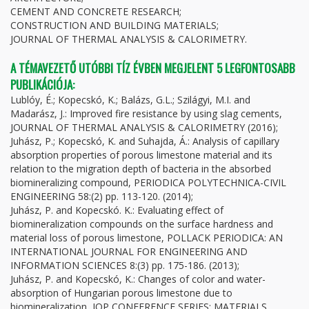
CEMENT AND CONCRETE RESEARCH;
CONSTRUCTION AND BUILDING MATERIALS;
JOURNAL OF THERMAL ANALYSIS & CALORIMETRY.
A TÉMAVEZETŐ UTÓBBI TÍZ ÉVBEN MEGJELENT 5 LEGFONTOSABB
PUBLIKÁCIÓJA:
Lublóy, É.; Kopecskó, K.; Balázs, G.L.; Szilágyi, M.I. and
Madarász, J.: Improved fire resistance by using slag cements,
JOURNAL OF THERMAL ANALYSIS & CALORIMETRY (2016);
Juhász, P.; Kopecskó, K. and Suhajda, Á.: Analysis of capillary
absorption properties of porous limestone material and its
relation to the migration depth of bacteria in the absorbed
biomineralizing compound, PERIODICA POLYTECHNICA-CIVIL
ENGINEERING 58:(2) pp. 113-120. (2014);
Juhász, P. and Kopecskó. K.: Evaluating effect of
biomineralization compounds on the surface hardness and
material loss of porous limestone, POLLACK PERIODICA: AN
INTERNATIONAL JOURNAL FOR ENGINEERING AND
INFORMATION SCIENCES 8:(3) pp. 175-186. (2013);
Juhász, P. and Kopecskó, K.: Changes of color and water-
absorption of Hungarian porous limestone due to
biomineralization, IOP CONFERENCE SERIES: MATERIALS