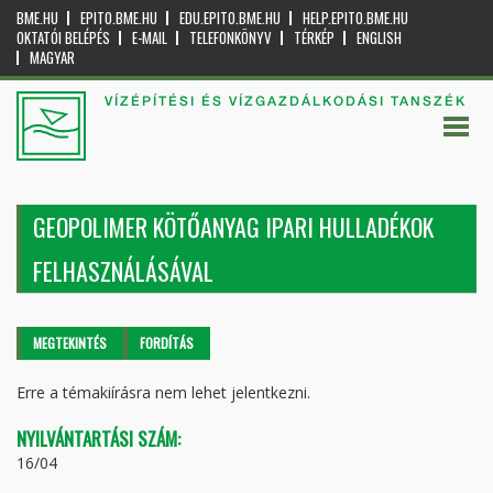
BME.HU
EPITO.BME.HU
EDU.EPITO.BME.HU
HELP.EPITO.BME.HU
OKTATÓI BELÉPÉS
E-MAIL
TELEFONKÖNYV
TÉRKÉP
ENGLISH
MAGYAR
VÍZÉPÍTÉSI ÉS VÍZGAZDÁLKODÁSI TANSZÉK
GEOPOLIMER KÖTŐANYAG IPARI HULLADÉKOK
FELHASZNÁLÁSÁVAL
Elsődleges fülek
MEGTEKINTÉS
(AKTÍV
FORDÍTÁS
FÜL)
Erre a témakiírásra nem lehet jelentkezni.
NYILVÁNTARTÁSI SZÁM:
16/04