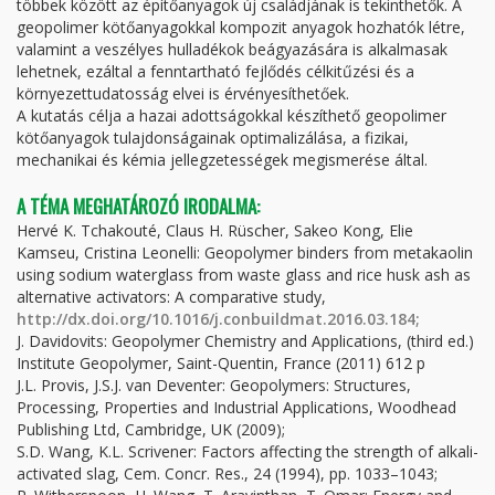
többek között az építőanyagok új családjának is tekinthetők. A
geopolimer kötőanyagokkal kompozit anyagok hozhatók létre,
valamint a veszélyes hulladékok beágyazására is alkalmasak
lehetnek, ezáltal a fenntartható fejlődés célkitűzési és a
környezettudatosság elvei is érvényesíthetőek.
A kutatás célja a hazai adottságokkal készíthető geopolimer
kötőanyagok tulajdonságainak optimalizálása, a fizikai,
mechanikai és kémia jellegzetességek megismerése által.
A TÉMA MEGHATÁROZÓ IRODALMA:
Hervé K. Tchakouté, Claus H. Rüscher, Sakeo Kong, Elie
Kamseu, Cristina Leonelli: Geopolymer binders from metakaolin
using sodium waterglass from waste glass and rice husk ash as
alternative activators: A comparative study,
http://dx.doi.org/10.1016/j.conbuildmat.2016.03.184;
J. Davidovits: Geopolymer Chemistry and Applications, (third ed.)
Institute Geopolymer, Saint-Quentin, France (2011) 612 p
J.L. Provis, J.S.J. van Deventer: Geopolymers: Structures,
Processing, Properties and Industrial Applications, Woodhead
Publishing Ltd, Cambridge, UK (2009);
S.D. Wang, K.L. Scrivener: Factors affecting the strength of alkali-
activated slag, Cem. Concr. Res., 24 (1994), pp. 1033–1043;