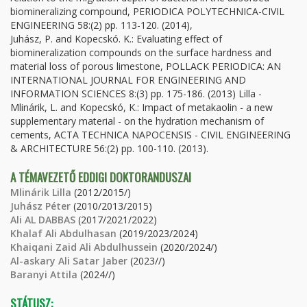
biomineralizing compound, PERIODICA POLYTECHNICA-CIVIL
ENGINEERING 58:(2) pp. 113-120. (2014),
Juhász, P. and Kopecskó. K.: Evaluating effect of
biomineralization compounds on the surface hardness and
material loss of porous limestone, POLLACK PERIODICA: AN
INTERNATIONAL JOURNAL FOR ENGINEERING AND
INFORMATION SCIENCES 8:(3) pp. 175-186. (2013) Lilla -
Mlinárik, L. and Kopecskó, K.: Impact of metakaolin - a new
supplementary material - on the hydration mechanism of
cements, ACTA TECHNICA NAPOCENSIS - CIVIL ENGINEERING
& ARCHITECTURE 56:(2) pp. 100-110. (2013).
A TÉMAVEZETŐ EDDIGI DOKTORANDUSZAI
Mlinárik Lilla
(2012/2015/)
Juhász Péter
(2010/2013/2015)
Ali AL DABBAS
(2017/2021/2022)
Khalaf Ali Abdulhasan
(2019/2023/2024)
Khaiqani Zaid Ali Abdulhussein
(2020/2024/)
Al-askary Ali Satar Jaber
(2023//)
Baranyi Attila
(2024//)
STÁTUSZ: