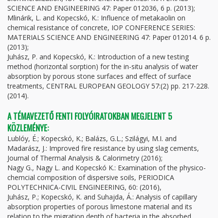
SCIENCE AND ENGINEERING 47: Paper 012036, 6 p. (2013);
Mlinárik, L. and Kopecskó, K.: Influence of metakaolin on
chemical resistance of concrete, IOP CONFERENCE SERIES:
MATERIALS SCIENCE AND ENGINEERING 47: Paper 012014. 6 p.
(2013);
Juhász, P. and Kopecskó, K.: Introduction of a new testing
method (horizontal sorption) for the in-situ analysis of water
absorption by porous stone surfaces and effect of surface
treatments, CENTRAL EUROPEAN GEOLOGY 57:(2) pp. 217-228.
(2014).
A TÉMAVEZETŐ FENTI FOLYÓIRATOKBAN MEGJELENT 5
KÖZLEMÉNYE:
Lublóy, É.; Kopecskó, K.; Balázs, G.L.; Szilágyi, M.I. and
Madarász, J.: Improved fire resistance by using slag cements,
Journal of Thermal Analysis & Calorimetry (2016);
Nagy G., Nagy L. and Kopecskó K.: Examination of the physico-
chemcial composition of dispersive soils, PERIODICA
POLYTECHNICA-CIVIL ENGINEERING, 60: (2016),
Juhász, P.; Kopecskó, K. and Suhajda, Á.: Analysis of capillary
absorption properties of porous limestone material and its
relation to the migration depth of bacteria in the absorbed