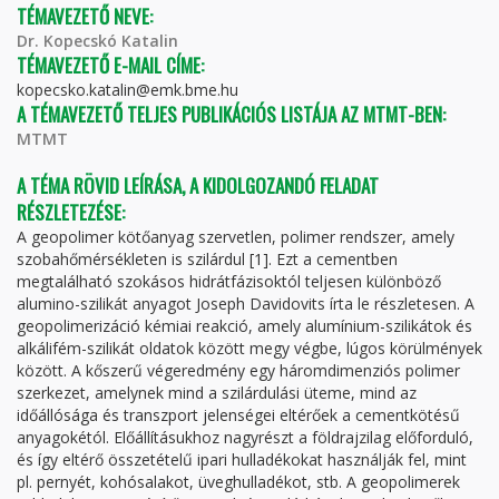
TÉMAVEZETŐ NEVE:
Dr. Kopecskó Katalin
TÉMAVEZETŐ E-MAIL CÍME:
kopecsko.katalin@emk.bme.hu
A TÉMAVEZETŐ TELJES PUBLIKÁCIÓS LISTÁJA AZ MTMT-BEN:
MTMT
A TÉMA RÖVID LEÍRÁSA, A KIDOLGOZANDÓ FELADAT
RÉSZLETEZÉSE:
A geopolimer kötőanyag szervetlen, polimer rendszer, amely
szobahőmérsékleten is szilárdul [1]. Ezt a cementben
megtalálható szokásos hidrátfázisoktól teljesen különböző
alumino-szilikát anyagot Joseph Davidovits írta le részletesen. A
geopolimerizáció kémiai reakció, amely alumínium-szilikátok és
alkálifém-szilikát oldatok között megy végbe, lúgos körülmények
között. A kőszerű végeredmény egy háromdimenziós polimer
szerkezet, amelynek mind a szilárdulási üteme, mind az
időállósága és transzport jelenségei eltérőek a cementkötésű
anyagokétól. Előállításukhoz nagyrészt a földrajzilag előforduló,
és így eltérő összetételű ipari hulladékokat használják fel, mint
pl. pernyét, kohósalakot, üveghulladékot, stb. A geopolimerek