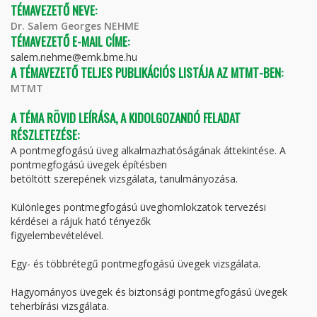
TÉMAVEZETŐ NEVE:
Dr. Salem Georges NEHME
TÉMAVEZETŐ E-MAIL CÍME:
salem.nehme@emk.bme.hu
A TÉMAVEZETŐ TELJES PUBLIKÁCIÓS LISTÁJA AZ MTMT-BEN:
MTMT
A TÉMA RÖVID LEÍRÁSA, A KIDOLGOZANDÓ FELADAT
RÉSZLETEZÉSE:
A pontmegfogású üveg alkalmazhatóságának áttekintése. A
pontmegfogású üvegek építésben
betöltött szerepének vizsgálata, tanulmányozása.
Különleges pontmegfogású üveghomlokzatok tervezési
kérdései a rájuk ható tényezők
figyelembevételével.
Egy- és többrétegű pontmegfogású üvegek vizsgálata.
Hagyományos üvegek és biztonsági pontmegfogású üvegek
teherbírási vizsgálata.