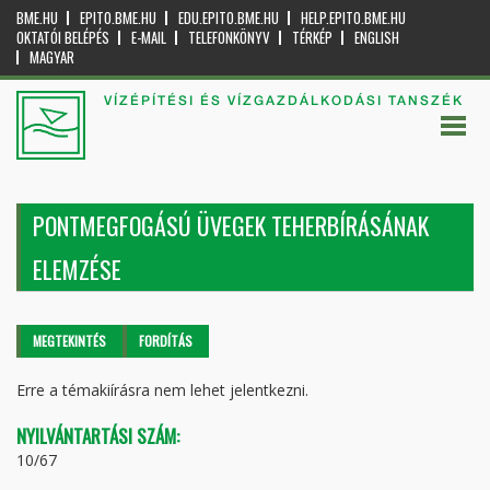
BME.HU
EPITO.BME.HU
EDU.EPITO.BME.HU
HELP.EPITO.BME.HU
OKTATÓI BELÉPÉS
E-MAIL
TELEFONKÖNYV
TÉRKÉP
ENGLISH
MAGYAR
VÍZÉPÍTÉSI ÉS VÍZGAZDÁLKODÁSI TANSZÉK
PONTMEGFOGÁSÚ ÜVEGEK TEHERBÍRÁSÁNAK
ELEMZÉSE
Elsődleges fülek
MEGTEKINTÉS
(AKTÍV
FORDÍTÁS
FÜL)
Erre a témakiírásra nem lehet jelentkezni.
NYILVÁNTARTÁSI SZÁM:
10/67