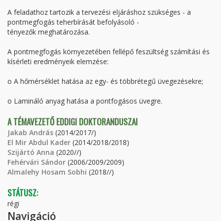
A feladathoz tartozik a tervezési eljáráshoz szükséges - a
pontmegfogás teherbírását befolyásoló -
tényezők meghatározása.
A pontmegfogás környezetében fellépő feszültség számítási és
kísérleti eredményeik elemzése:
o A hőmérséklet hatása az egy- és többrétegű üvegezésekre;
o Lamináló anyag hatása a pontfogásos üvegre.
A TÉMAVEZETŐ EDDIGI DOKTORANDUSZAI
Jakab András
(2014/2017/)
El Mir Abdul Kader
(2014/2018/2018)
Szijártó Anna
(2020//)
Fehérvári Sándor
(2006/2009/2009)
Almalehy Hosam Sobhi
(2018//)
STÁTUSZ:
régi
Navigáció