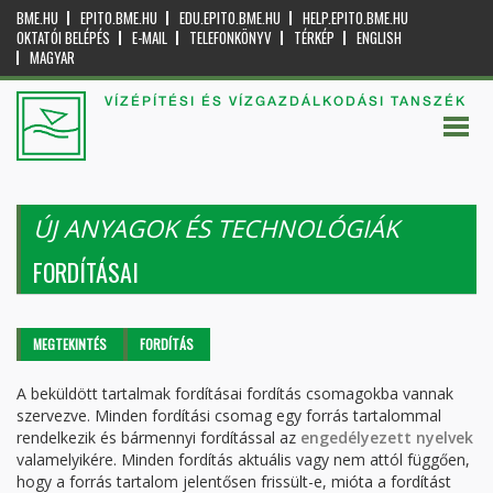
BME.HU
EPITO.BME.HU
EDU.EPITO.BME.HU
HELP.EPITO.BME.HU
OKTATÓI BELÉPÉS
E-MAIL
TELEFONKÖNYV
TÉRKÉP
ENGLISH
MAGYAR
VÍZÉPÍTÉSI ÉS VÍZGAZDÁLKODÁSI TANSZÉK
ÚJ ANYAGOK ÉS TECHNOLÓGIÁK
FORDÍTÁSAI
Elsődleges fülek
MEGTEKINTÉS
FORDÍTÁS
(AKTÍV
FÜL)
A beküldött tartalmak fordításai fordítás csomagokba vannak
szervezve. Minden fordítási csomag egy forrás tartalommal
rendelkezik és bármennyi fordítással az
engedélyezett nyelvek
valamelyikére. Minden fordítás aktuális vagy nem attól függően,
hogy a forrás tartalom jelentősen frissült-e, mióta a fordítást