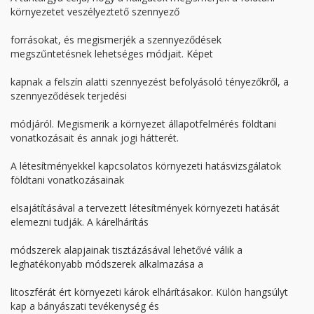
környezetet veszélyeztető szennyező
forrásokat, és megismerjék a szennyeződések
megszűntetésnek lehetséges módjait. Képet
kapnak a felszín alatti szennyezést befolyásoló tényezőkről, a
szennyeződések terjedési
módjáról. Megismerik a környezet állapotfelmérés földtani
vonatkozásait és annak jogi hátterét.
A létesítményekkel kapcsolatos környezeti hatásvizsgálatok
földtani vonatkozásainak
elsajátításával a tervezett létesítmények környezeti hatását
elemezni tudják. A kárelhárítás
módszerek alapjainak tisztázásával lehetővé válik a
leghatékonyabb módszerek alkalmazása a
litoszférát ért környezeti károk elhárításakor. Külön hangsúlyt
kap a bányászati tevékenység és