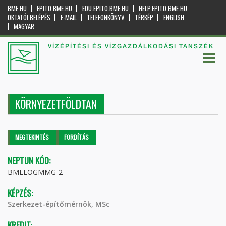
BME.HU
EPITO.BME.HU
EDU.EPITO.BME.HU
HELP.EPITO.BME.HU
OKTATÓI BELÉPÉS
E-MAIL
TELEFONKÖNYV
TÉRKÉP
ENGLISH
MAGYAR
VÍZÉPÍTÉSI ÉS VÍZGAZDÁLKODÁSI TANSZÉK
KÖRNYEZETFÖLDTAN
Elsődleges fülek
MEGTEKINTÉS
(AKTÍV
FORDÍTÁS
FÜL)
NEPTUN KÓD:
BMEEOGMMG-2
KÉPZÉS:
Szerkezet-építőmérnök, MSc
KREDIT: