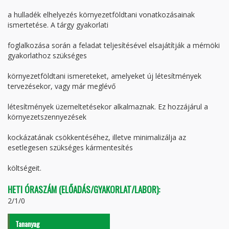
a hulladék elhelyezés környezetföldtani vonatkozásainak
ismertetése. A tárgy gyakorlati
foglalkozása során a feladat teljesítésével elsajátítják a mérnöki
gyakorlathoz szükséges
környezetföldtani ismereteket, amelyeket új létesítmények
tervezésekor, vagy már meglévő
létesítmények üzemeltetésekor alkalmaznak. Ez hozzájárul a
környezetszennyezések
kockázatának csökkentéséhez, illetve minimalizálja az
esetlegesen szükséges kármentesítés
költségeit.
HETI ÓRASZÁM (ELŐADÁS/GYAKORLAT/LABOR):
2/1/0
Tananyag