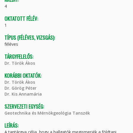
4
OKTATOTT FÉLÉV:
1
TÍPUS (FÉLÉVES, VIZSGÁS):
féléves
TÁRGYFELELŐS:
Dr. Török Ákos
KORÁBBI OKTATÓK:
Dr. Török Ákos
Dr. Görög Péter
Dr. Kis Annamária
SZERVEZETI EGYSÉG:
Geotechnika és Mérnökgeológia Tanszék
LEÍRÁS:
A tantárgya célja, hogy a hallgatók megismerjék a földtani