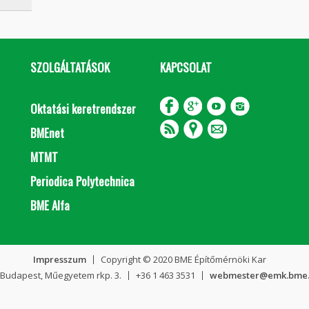
SZOLGÁLTATÁSOK
KAPCSOLAT
Oktatási keretrendszer
BMEnet
MTMT
Periodica Polytechnica
BME Alfa
Impresszum
Copyright © 2020 BME Építőmérnöki Kar
 Budapest, Műegyetem rkp. 3.
+36 1 463 3531
webmester@emk.bme