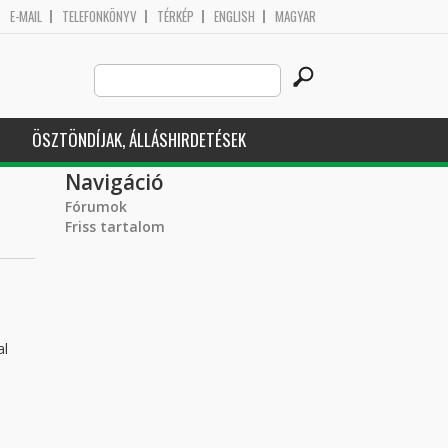
E-MAIL
TELEFONKÖNYV
TÉRKÉP
ENGLISH
MAGYAR
Search
Keresés űrlap
this
site
ÖSZTÖNDÍJAK, ÁLLÁSHIRDETÉSEK
Navigáció
Fórumok
Friss tartalom
al