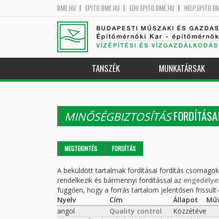
BME.HU
EPITO.BME.HU
EDU.EPITO.BME.HU
HELP.EPITO.B
BUDAPESTI MŰSZAKI ÉS GAZDA
Építőmérnöki Kar - építőmérnö
VÍZÉPÍTÉSI ÉS VÍZGAZDÁLKODÁS
TANSZÉK
MUNKATÁRSAK
FORDÍTÁSA
MINŐSÉGBIZTOSÍTÁS
Elsődleges fülek
MEGTEKINTÉS
FORDÍTÁS
(AKTÍV
FÜL)
A beküldött tartalmak fordításai fordítás csomago
rendelkezik és bármennyi fordítással az
engedélye
függően, hogy a forrás tartalom jelentősen frissült-e
Nyelv
Cím
Állapot
Műv
angol
Quality control
Közzétéve