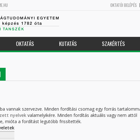
ME.HU
OKTATÓI BELÉPÉS
SÁGTUDOMÁNYI EGYETEM
k képzés 1782 óta
I TANSZÉK
OKTATÁS
KUTATÁS
SZAKÉRTÉS
I
kba vannak szervezve. Minden fordítási csomag egy forrás tartalomm
zett nyelvek
valamelyikére. Minden fordítás aktuális vagy nem attól
, mióta a fordítást legutóbb frissítették.
eletek