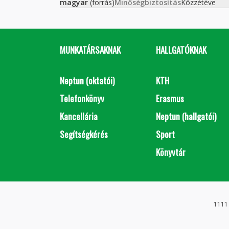
magyar
(forrás)
Minőségbiztosítás
Közzétéve
MUNKATÁRSAKNAK
HALLGATÓKNAK
Neptun (oktatói)
KTH
Telefonkönyv
Erasmus
Kancellária
Neptun (hallgatói)
Segítségkérés
Sport
Könyvtár
1111