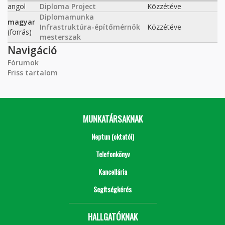
angol
Diploma Project
Közzétéve
Diplomamunka
magyar
Infrastruktúra-építőmérnök
Közzétéve
(forrás)
mesterszak
Navigáció
Fórumok
Friss tartalom
MUNKATÁRSAKNAK
Neptun (oktatói)
Telefonkönyv
Kancellária
Segítségkérés
HALLGATÓKNAK