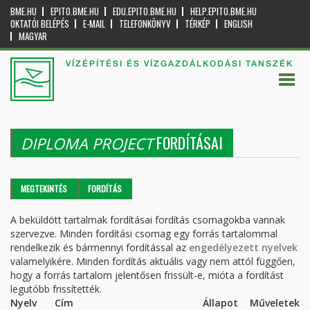
BME.HU
EPITO.BME.HU
EDU.EPITO.BME.HU
HELP.EPITO.BME.HU
OKTATÓI BELÉPÉS
E-MAIL
TELEFONKÖNYV
TÉRKÉP
ENGLISH
MAGYAR
VÍZÉPÍTÉSI ÉS VÍZGAZDÁLKODÁSI TANSZÉK
FORDÍTÁSAI
DIPLOMA PROJECT
Elsődleges fülek
MEGTEKINTÉS
FORDÍTÁS
(AKTÍV
FÜL)
A beküldött tartalmak fordításai fordítás csomagokba vannak
szervezve. Minden fordítási csomag egy forrás tartalommal
rendelkezik és bármennyi fordítással az
engedélyezett nyelvek
valamelyikére. Minden fordítás aktuális vagy nem attól függően,
hogy a forrás tartalom jelentősen frissült-e, mióta a fordítást
legutóbb frissítették.
Nyelv
Cím
Állapot
Műveletek